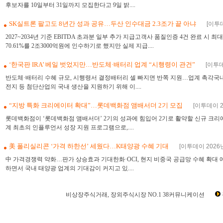
후보자를 10일부터 31일까지 모집한다고 9일 밝....
SK실트론 팔고도 8년간 성과 공유…두산 인수대금 2.3조가 끝 아냐
[이투데
2027~2034년 기준 EBITDA 초과분 일부 추가 지급고객사 품질인증 4건 완료 시 
70.61%를 2조3000억원에 인수하기로 했지만 실제 지급....
‘한국판 IRA’ 베일 벗었지만…반도체·배터리 업계 “시행령이 관건”
[이투데
반도체·배터리 수혜 규모, 시행령서 결정배터리 셀 빠지면 반쪽 지원…업계 촉각국
전지 등 첨단산업의 국내 생산을 지원하기 위해 이....
“지방 특화 크리에이터 확대”…롯데백화점 앰배서더 2기 모집
[이투데이 20
롯데백화점이 ‘롯데백화점 앰배서더’ 2기의 성과에 힘입어 2기로 활약할 신규 크리
계 최초의 인플루언서 성장 지원 프로그램으로,....
美 폴리실리콘 ‘가격 하한선’ 세웠다…K태양광 수혜 기대
[이투데이 2026년 
中 가격경쟁력 약화…판가 상승효과 기대한화·OCI, 현지 비중국 공급망 수혜 확대
하면서 국내 태양광 업계의 기대감이 커지고 있....
비상장주식거래, 장외주식시장 NO.1 38커뮤니케이션
장외시장,비상장시장,장외주식,비상장주식,소액주주,주주동호회,주주게시판,공모,소