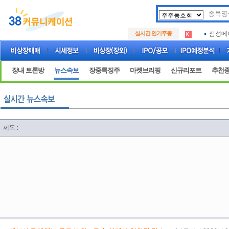
아크로
.
실시간 인기주동
삼성메
.
아하
.
아크로
.
삼성메
.
장내 토론방
뉴스속보
장중특징주
마켓브리핑
신규리포트
추천
아하
.
제목 :