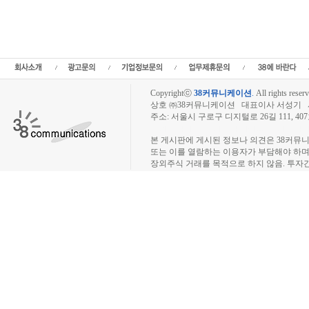
정보,프리보드,장외시장,프리보드시장,장외주식,프리보드주식,소액주주,주주동호회,주
종목분석,선물옵션,해외증시,주식시세 등 증권정보,증권정보사이트,증권시세,선물옵션
트,시황전략,주식투자,증권 전문 포털사이트,재테크,부동산,창업,카페,주식칼럼,증
일정,소액주주,커뮤니티,매매,주식거래,온라인증권,종목추전 주식,펀드,증시전망,투
닥,거래소,코넥스,제3주식시장,주가지수,미국증시,일본증시,아시아증시,KOS
Copyrightⓒ
38커뮤니케이션
.
All rights reserv
상호 ㈜38커뮤니케이션 대표이사 서성기 사업자
주소: 서울시 구로구 디지털로 26길 111, 40
장외주식시장, 장외주식 시세표, 장외주식매매
본 게시판에 게시된 정보나 의견은 38커뮤
또는 이를 열람하는 이용자가 부담해야 하
장외주식 거래를 목적으로 하지 않음. 투자