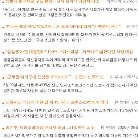
생보사 판매채널 구도 변화…전속 설계사 영향력 감소
[이투데이 2026년 08
대리점·TM 채널 반등 주도…전속 설계사는 실적 하락세설계사 채널 보장성 상품 판
로 돌아섰지만 판매채널별 표정은 엇갈렸다. 대리점....
‘한국판 IRA’ 베일 벗었지만…반도체·배터리 업계 “시행령이 관건”
[이투데
반도체·배터리 수혜 규모, 시행령서 결정배터리 셀 빠지면 반쪽 지원…업계 촉각국
전지 등 첨단산업의 국내 생산을 지원하기 위해 이....
"상품권 사면 대출된다" 100% 보이스피싱…체크카드 넘겼다간 처벌 대상
금융감독원이 저신용자를 속여 계좌와 체크카드를 편취한 뒤 피해금을 대형마트 키
인하고 소비자 주의를 당부했다. 9일 금감원은 상품권....
“공무원 대리구매 요청은 100% 사기”…신종피싱 주의보
[이투데이 2026년 
6월 30일 제도 시행 후 4935건 신고·임시조치로맨스스캠·노쇼사기·팀미션사기 주요
공기관 직원을 사칭해 물품 대리구매를 요구하....
신종피싱 의심계좌 한 달 새 4935건…로맨스스캠 41% 최다
[이투데이 2026
FIU, 거래정지제도 시행 한 달 점검…노쇼사기 37%·팀미션 22% 의심계좌 375
래정지 제도가 시행된 지 한 달여 만에 금융회사가 ....
중기부, 지방소멸대응 유공자 모집…31일까지 접수
[이투데이 2026년 08월 
중소벤처기업부가 지역 일자리 창출과 생활인구 확대 등 지방소멸 대응에 기여한 개인