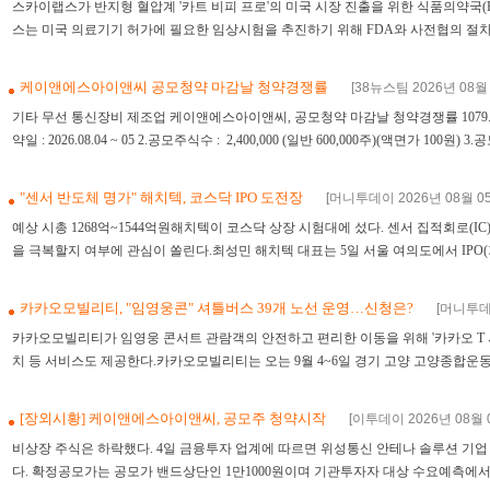
스카이랩스가 반지형 혈압계 '카트 비피 프로'의 미국 시장 진출을 위한 식품의약국(
스는 미국 의료기기 허가에 필요한 임상시험을 추진하기 위해 FDA와 사전협의 절차(Q-Sub
케이앤에스아이앤씨 공모청약 마감날 청약경쟁률
[38뉴스팀 2026년 08월 
기타 무선 통신장비 제조업 케이앤에스아이앤씨, 공모청약 마감날 청약경쟁률 1079.55
약일 : 2026.08.04 ~ 05 2.공모주식수 : 2,400,000 (일반 600,000주)(액면가 100원) 3.공모가
"센서 반도체 명가" 해치텍, 코스닥 IPO 도전장
[머니투데이 2026년 08월 05일
예상 시총 1268억~1544억원해치텍이 코스닥 상장 시험대에 섰다. 센서 집적회로(I
을 극복할지 여부에 관심이 쏠린다.최성민 해치텍 대표는 5일 서울 여의도에서 IPO(기
카카오모빌리티, "임영웅콘" 셔틀버스 39개 노선 운영…신청은?
[머니투데이
카카오모빌리티가 임영웅 콘서트 관람객의 안전하고 편리한 이동을 위해 '카카오 T 셔
치 등 서비스도 제공한다.카카오모빌리티는 오는 9월 4~6일 경기 고양 고양종합운동장에서
[장외시황] 케이앤에스아이앤씨, 공모주 청약시작
[이투데이 2026년 08월 0
비상장 주식은 하락했다. 4일 금융투자 업계에 따르면 위성통신 안테나 솔루션 기
다. 확정공모가는 공모가 밴드상단인 1만1000원이며 기관투자자 대상 수요예측에서 경쟁률