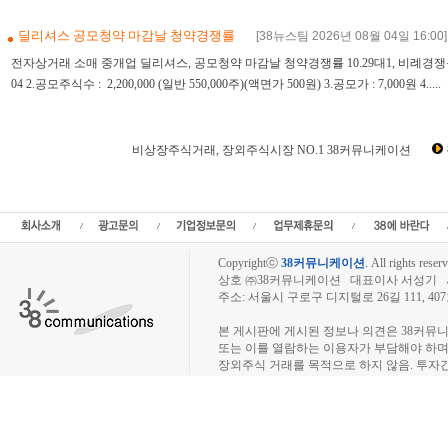
딜리셔스 공모청약 마감날 청약경쟁률
[38뉴스팀 2026년 08월 04일 16:00]
전자상거래 소매 중개업 딜리셔스, 공모청약 마감날 청약경쟁률 10.29대1, 비례경쟁률이 2
04 2.공모주식수 : 2,200,000 (일반 550,000주)(액면가 500원) 3.공모가 : 7,000원 4.....
비상장주식거래, 장외주식시장 NO.1 38커뮤니케이션
비상장뉴스,비상장주식,장외주식,장외시장,인터넷공모,비상장주식거래,장외주식시세
비상장주식시세,장외주식시황,IPO공모주,인터넷공모주,IPO뉴스,상장예정,스팩,
장,IPO주
Copyrightⓒ
38커뮤니케이션
.
All rights reserv
상호 ㈜38커뮤니케이션 대표이사 서성기 사업자
주소: 서울시 구로구 디지털로 26길 111, 40
장외주식시장, 장외주식 시세표, 장외주식매매
본 게시판에 게시된 정보나 의견은 38커뮤
또는 이를 열람하는 이용자가 부담해야 하
장외주식 거래를 목적으로 하지 않음. 투자