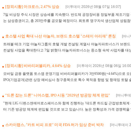
[장외시황] 아크로스, 2.47% 상승
[이투데이 2026년 08월 07일 16:07]
0
7일 비상장 주식 시장은 상승세를 지속했다. 반도체 공정장비용 정밀부품 제조기업
는 삼성증권이고, 총 203만주를 공모할 예정이다. 희토류 영구자석 생산업체 성림첨단
호스텔 사업 확대 나선 야놀자, 브랜드 호스텔 "스테이 아리재" 론칭
[머니투
트래블 테크 기업 야놀자그룹의 호텔 개발 컨설팅 계열사 야놀자파트너스가 브랜드 호스텔 
컨설팅 사업을 확대한다고 7일 밝혔다.야놀자파트너스는 중소형 숙박 사업자를 대상으
[장외시황] 비바리퍼블리카, 4.64% 상승
[이투데이 2026년 08월 06일 16:00
모바일 금융 플랫폼 토스앱 운영기업 비바리퍼블리카가 3만9500원(+4.64%)으로 오
IPO(기업공개)관련 상장 예비심사 청구종목으로 특수 목적용 항법 및 항재밍 토탈 솔
"드론 잡는 드론" 니어스랩, IPO 시동 "2029년 방공망 체계 편입"
[머니투데이
"현재 LIG 디펜스앤에어로스페이스와 함께 진행하는 '대드론 하드킬 근접방호체계 신
터 기존 방공망 체계에 편입될 것으로 보고 있습니다. 높은 정확성과 가격 경쟁력을 
스카이랩스, "카트 비피 프로" 미국 FDA 허가 임상 준비 박차
[머니투데이 20