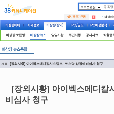
아크로
.
삼성메
.
실시간 인기주동
아하
.
아크로
.
삼성메
.
비상장 토론방
비상장 뉴스
일일시황
주간시황
공시자료
퇴출종
아하
.
[장외시황] 아이벡스메디칼시스템즈, 코스닥 상장예비심사 청구
제목 :
[장외시황] 아이벡스메디칼
비심사 청구