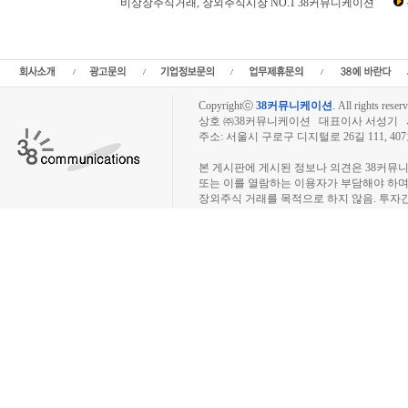
비상장주식거래, 장외주식시장 NO.1 38커뮤니케이션
비상장뉴스,비상장주식,장외주식,장외시장,인터넷공모,비상장주식거래,장외주식시세
비상장주식시세,장외주식시황,IPO공모주,인터넷공모주,IPO뉴스,상장예정,스팩,
장,IPO주
Copyrightⓒ
38커뮤니케이션
.
All rights reserv
상호 ㈜38커뮤니케이션 대표이사 서성기 사업자
주소: 서울시 구로구 디지털로 26길 111, 40
장외주식시장, 장외주식 시세표, 장외주식매매
본 게시판에 게시된 정보나 의견은 38커뮤
또는 이를 열람하는 이용자가 부담해야 하
장외주식 거래를 목적으로 하지 않음. 투자