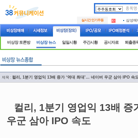
아크로
.
실시간 인기주동
삼성메
.
아하
.
아크로
.
삼성메
.
비상장 토론방
비상장 뉴스
일일시황
주간시황
공시자료
퇴출종
아하
.
컬리, 1분기 영업익 13배 증가 ‘역대 최대’… 네이버 우군 삼아 IPO 속
제목 :
컬리, 1분기 영업익 13배 증
우군 삼아 IPO 속도