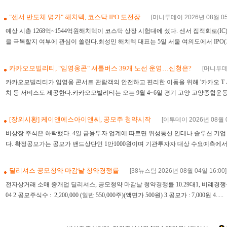
"센서 반도체 명가" 해치텍, 코스닥 IPO 도전장
[머니투데이 2026년 08월 05일
예상 시총 1268억~1544억원해치텍이 코스닥 상장 시험대에 섰다. 센서 집적회로(I
을 극복할지 여부에 관심이 쏠린다.최성민 해치텍 대표는 5일 서울 여의도에서 IPO(기
카카오모빌리티, "임영웅콘" 셔틀버스 39개 노선 운영…신청은?
[머니투데이
카카오모빌리티가 임영웅 콘서트 관람객의 안전하고 편리한 이동을 위해 '카카오 T 셔
치 등 서비스도 제공한다.카카오모빌리티는 오는 9월 4~6일 경기 고양 고양종합운동장에서
[장외시황] 케이앤에스아이앤씨, 공모주 청약시작
[이투데이 2026년 08월 0
비상장 주식은 하락했다. 4일 금융투자 업계에 따르면 위성통신 안테나 솔루션 기
다. 확정공모가는 공모가 밴드상단인 1만1000원이며 기관투자자 대상 수요예측에서 경쟁률
딜리셔스 공모청약 마감날 청약경쟁률
[38뉴스팀 2026년 08월 04일 16:00]
전자상거래 소매 중개업 딜리셔스, 공모청약 마감날 청약경쟁률 10.29대1, 비례경쟁률이 2
04 2.공모주식수 : 2,200,000 (일반 550,000주)(액면가 500원) 3.공모가 : 7,000원 4.....