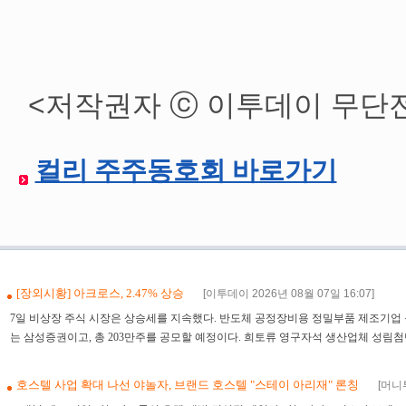
<저작권자 ⓒ 이투데이 무단
컬리 주주동호회 바로가기
컬리, 1분기 영업익 13배 증가 ‘역대 최대’…
[장외시황] 아크로스, 2.47% 상승
[이투데이 2026년 08월 07일 16:07]
0
7일 비상장 주식 시장은 상승세를 지속했다. 반도체 공정장비용 정밀부품 제조기업
는 삼성증권이고, 총 203만주를 공모할 예정이다. 희토류 영구자석 생산업체 성림첨단
호스텔 사업 확대 나선 야놀자, 브랜드 호스텔 "스테이 아리재" 론칭
[머니투