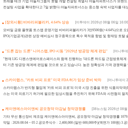
트래블 테크 기업 야놀자그룹의 호텔 개발 컨설팅 계열사 야놀자파트너스가 브랜드 호스텔 
컨설팅 사업을 확대한다고 7일 밝혔다.야놀자파트너스는 중소형 숙박 사업자를 대상으
[장외시황] 비바리퍼블리카, 4.64% 상승
[이투데이 2026년 08월 06일 16:00
모바일 금융 플랫폼 토스앱 운영기업 비바리퍼블리카가 3만9500원(+4.64%)으로 오
IPO(기업공개)관련 상장 예비심사 청구종목으로 특수 목적용 항법 및 항재밍 토탈 솔
"드론 잡는 드론" 니어스랩, IPO 시동 "2029년 방공망 체계 편입"
[머니투데이
"현재 LIG 디펜스앤에어로스페이스와 함께 진행하는 '대드론 하드킬 근접방호체계 신
터 기존 방공망 체계에 편입될 것으로 보고 있습니다. 높은 정확성과 가격 경쟁력을 
스카이랩스, "카트 비피 프로" 미국 FDA 허가 임상 준비 박차
[머니투데이 20
스카이랩스가 반지형 혈압계 '카트 비피 프로'의 미국 시장 진출을 위한 식품의약국(
스는 미국 의료기기 허가에 필요한 임상시험을 추진하기 위해 FDA와 사전협의 절차(Q-Sub
케이앤에스아이앤씨 공모청약 마감날 청약경쟁률
[38뉴스팀 2026년 08월 
기타 무선 통신장비 제조업 케이앤에스아이앤씨, 공모청약 마감날 청약경쟁률 1079.55
약일 : 2026.08.04 ~ 05 2.공모주식수 : 2,400,000 (일반 600,000주)(액면가 100원) 3.공모가