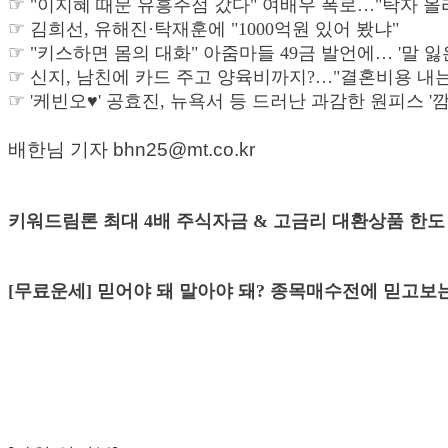
☞
"이지혜 때문 유흥주점 갔다" 여배우 폭로…"탁자 올
☞
김희선, 유해진·탁재훈에 "1000억원 있어 봤냐"
☞
"키스하면 몸의 대화" 아줌마들 49금 발언에… '말 잃
☞
신지, 남친에 카드 주고 양육비까지?…"결혼비용 내는
☞
'케빈오♥' 공효진, 뉴욕서 등 드러난 과감한 원피스 '깜
배한님 기자 bhn25@mt.co.kr
키워드림론 최대 4배 주식자금 & 고금리 대환상품 한도 오픈!
[무료운세] 믿어야 돼 말아야 돼? 종목매수전에 믿고보는