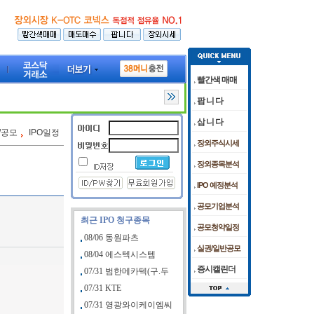
빨간색 매매
팝 니 다
삽 니 다
O/공모
IPO일정
장외주식시세
장외종목분석
IPO 예정분석
공모기업분석
최근 IPO 청구종목
공모청약일정
08/06 동원파츠
실권/일반공모
08/04 에스텍시스템
증시캘린더
07/31 범한메카텍(구.두
07/31 KTE
07/31 영광와이케이엠씨