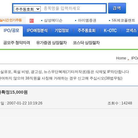
아크로스
두나무
엑소코바이오
.
실시간 인기주동
삼성메디슨
아이엠증권
SK에코플랜트
.
아하
루켄테크놀러지
플럼라인생명과
.
아크로스
두나무
엑소코바이오
.
삼성메디슨
아이엠증권
SK에코플랜트
.
공모주 청약자격
유가증권 상장절차
코스닥 상장절차
아하
루켄테크놀러지
플럼라인생명과
.
Home
IP
실유포, 욕설 비방, 광고성, 뉴스무단복제(기타저작권)등은 삭제및 IP차단합니다
관여하지 않으며 38직원을 사칭해 거래하는 경우 신고해 주십시오(38법무팀)
확정15,000원
 : 2007-01-22 10:19:26
조회수 : 14248