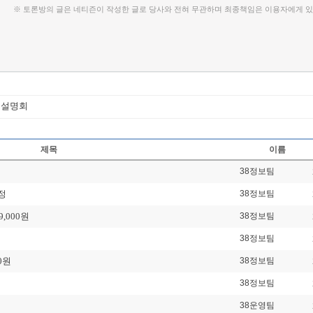
※ 토론방의 글은 네티즌이 작성한 글로 당사와 전혀 무관하며 최종책임은 이용자에게 있
내
업설명회
오스템임플란트,공모가확정15,000원,
Loading Time [ 0.02 Sec ] board_060
제목
이름
38정보팀
일정
38정보팀
,000원
38정보팀
38정보팀
0원
38정보팀
38정보팀
38운영팀