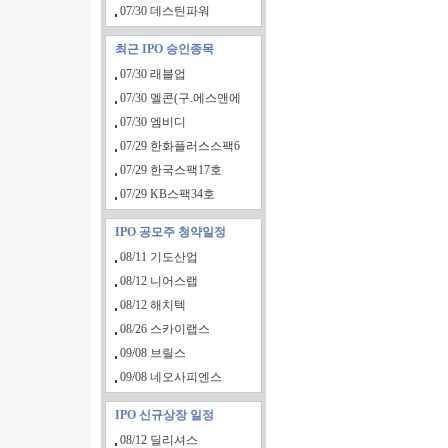
07/30 데스틴파워
최근 IPO 승인종목
07/30 래블업
07/30 멜콘(구.에스앤에
07/30 엠비디
07/29 한화플러스스팩6
07/29 한국스팩17호
07/29 KB스팩34호
IPO 공모주 청약일정
08/11 기도산업
08/12 니어스랩
08/12 해치텍
08/26 스카이랩스
09/08 브릴스
09/08 네오사피엔스
IPO 신규상장 일정
08/12 딜리셔스