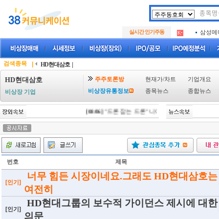
아크로
.
실시간 인기주동
삼성메
.
아하
.
아크로
.
삼성메
.
검색종목
|
HD현대삼호
|
아하
.
주주토론방
현재가/차트
기업개요
HD현대삼호
비상장유통정보
종목뉴스
종합뉴스
비상장 기업
[08/06]
"드론 잡는 드론" 니어스랩, IPO 시동 "2029
번호
제목
너무 힘든 시장이네요.그래도 HD현대삼호는
[인기]
여전히
HD현대그룹의 보수적 가이던스 제시에 대한
[인기]
의문