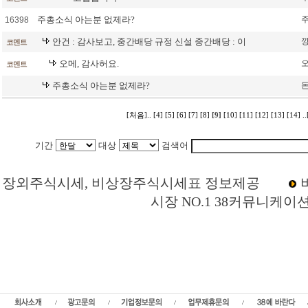
주총소식 아는분 없제라?
16398
안건 : 감사보고, 중간배당 규정 신설 중간배당 : 이
코멘트
오메, 감사허요.
코멘트
주총소식 아는분 없제라?
[처음]..
[4]
[5]
[6]
[7]
[8]
[9]
[10]
[11]
[12]
[13]
[14]
.
기간
대상
검색어
Loading Time [ 0 Sec ] CI067030 | p
장외주식시세, 비상장주식시세표 정보제공
시장 NO.1 38커뮤니케이
HD현대삼호(구.현대삼호중공업) 주주토론방,HD현대삼호(구.현대삼호중공업) 기업
재가,HD현대삼호(구.현대삼호중공업) 주가,HD현대삼호(구.현대삼호중공업) 관련
식,HD현대삼호(구.현대삼호중공업) 기업가치,HD현대삼호(구.현대삼호중공업) 실적
이익,HD현대삼호(구.현대삼호중공업) 매출,HD현대삼호(구.현대삼호중공업) 상장
소액주주,주주동호회,주주게시판,공모,소액공모,시황,시세정보,주식차트,주가,시세,
스,제주식3시장,KONEX,KOSCOM,팍스넷,KOSDAQ,KOSPI,장외주식사이트
중공업,에이치디현대삼호