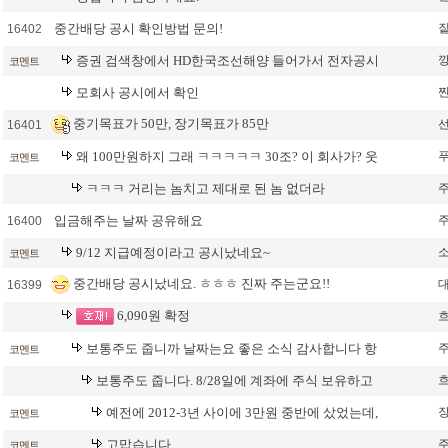
중간배당 공시 확인방법 문의!
16402
증권 검색창에서 HD한국조선해양 들어가서 전자공시
코멘트
모회사 공시에서 확인
중기목표가 50만, 장기목표가 85만
16401
왜 100만원하지 그래 ㅋㅋㅋㅋㅋ 30조? 이 회사가? 웃
코멘트
ㅋㅋㅋ 거리는 놈치고 제대로 된 놈 없더라
입금해주는 날짜 공유해요
16400
9/12 지급예정이라고 공시났네요~
코멘트
중간배당 공시났네요. ㅎㅎㅎ 진짜 주는군요!!
16399
6,090원 확정
보통주도 줍니까 날짜는요 좋은 소식 감사합니다 항
코멘트
보통주도 줍니다. 8/28일에 계좌에 주식 보유하고
예전에 2012-3년 사이에 3만원 중반에 샀었는데,
코멘트
고맙습니다
코멘트