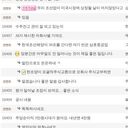
우리 조선업이 미국시장에 상장될 날이 머지않았다고
코멘트
있음
코멘트
수주잔고 관리 잘 되고 있는지
16408
AI가 제시한 자회사별 기여도
16407
한국조선해양이 30조를 간다면 여기 반은 삼호중공업
코멘트
당분간은 아무일도 안 일어나는 것이 제일 좋은 일입니다.
16406
말만으로도 든든하네 ㅋ
한조양이 포괄적주식교환으로 모회사 주식교부하면
알겠습니다 좋은 말씀 감사합니다
코멘트
뭔가 일어날 조짐이 보여요.... 좋은 소식
16405
공시 내용
16404
똑똑하시네요.
코멘트
주당순이익 3만원시대가 왔어요. 내년엔 4만원
16403
영업이익 엄청나네요.