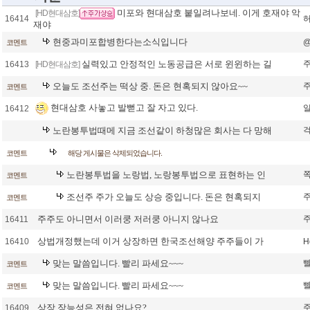
미포와 현대삼호 붙일려나보네. 이게 호재야 악
[HD현대삼호]
16414
재야
현중과미포합병한다는소식입니다
코멘트
실력있고 안정적인 노동공급은 서로 윈윈하는 길
16413
[HD현대삼호]
오늘도 조선주는 떡상 중. 돈은 현혹되지 않아요~~
코멘트
현대삼호 사놓고 발뻗고 잘 자고 있다.
16412
노란봉투법때메 지금 조선같이 하청많은 회사는 다 망해
코멘트
해당 게시물은 삭제되었습니다.
노란봉투법을 노랑법, 노랑봉투법으로 표현하는 인
코멘트
조선주 주가 오늘도 상승 중입니다. 돈은 현혹되지
코멘트
주주도 아니면서 이러쿵 저러쿵 아니지 않나요
16411
상법개정했는데 이거 상장하면 한국조선해양 주주들이 가
16410
H
맞는 말씀입니다. 빨리 파세요~~~
코멘트
맞는 말씀입니다. 빨리 파세요~~~
코멘트
상장 장능성은 전혀 없나요?
16409