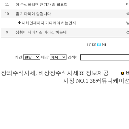
이 주식하려면 끈기가 좀 필요함
11
좀 기다려야 할겁니다
10
대체언제까지 기다려야 하는건지
상황이 나아지길 바라긴 하는데
9
[1]
[2]
[3]
[4]
기간
대상
검색어
Loading Time [ 0 Sec ] CI119850 | p
장외주식시세, 비상장주식시세표 정보제공
시장 NO.1 38커뮤니케이
지엔씨에너지 주주토론방,지엔씨에너지 기업개요,지엔씨에너지 현재가,지엔씨에너
너지 주식,지엔씨에너지 기업가치,지엔씨에너지 실적,지엔씨에너지 주당순이익,지
략,종목분석,선물옵션,해외증시,주식시세 등 증권정보,증권정보사이트,증권시세,선
분석,추천종목,이슈,종목뉴스,차트,시황전략,주식투자,증권 전문 포털사이트,재테크
시분석,주식투자정보,증권투자정보,금융정보,차트분석,증시일정,소액주주,커뮤니티,
펀드,증시전망,투자포털 사이트,재무분석,주식공모,증시일정,증권사,코스피,코스닥
시,아시아증시,코넥스,제주식3시장,KONEX,KOSCOM,팍스넷,KOSDAQ,KOSP
래사이트