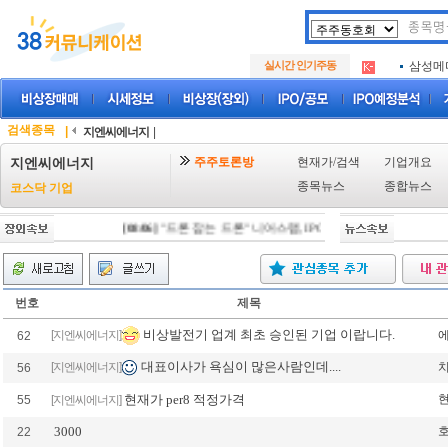
아크로
.
실시간 인기주동
삼성메
.
아하
.
아크로
.
삼성메
.
검색종목
|
지엔씨에너지
|
아하
.
주주토론방
현재가/검색
기업개요
지엔씨에너지
종목뉴스
종합뉴스
코스닥 기업
[08/06]
"드론 잡는 드론" 니어스랩, IPO 시동 "2029년 방공망 체
번호
제목
비상발전기 업계 최초 승인된 기업 이랍니다.
[지엔씨에너지]
62
대표이사가 욕심이 많은사람인데....
[지엔씨에너지]
56
현재가 per8 적정가격
55
[지엔씨에너지]
3000
22