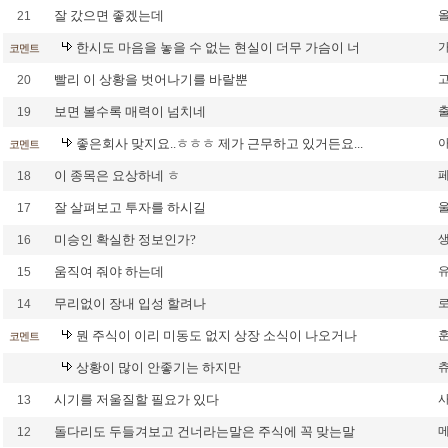
잘 갔으면 좋겠는데
21
한시도 마음을 놓을 수 없는 현실이 더무 가슴이 너
코멘트
빨리 이 상황을 벗어나기를 바랄뿐
20
보면 볼수록 매력이 넘치네
19
좋은회사 맞지요..ㅎㅎㅎ 제가 근무하고 있거든요...
코멘트
이 종목은 요상하네 ㅎ
18
잘 살펴보고 투자를 하시길
17
미승인 확실한 정보인가?
16
움직여 줘야 하는데
15
무리없이 장내 입성 할려나
14
뭔 주식이 이리 미동도 없지 상장 소식이 나오거나
코멘트
상황이 많이 안좋기는 하지만
시기를 저울질할 필요가 있다
13
돌다리도 두들겨보고 건너라는말은 주식에 꼭 맞는말
12