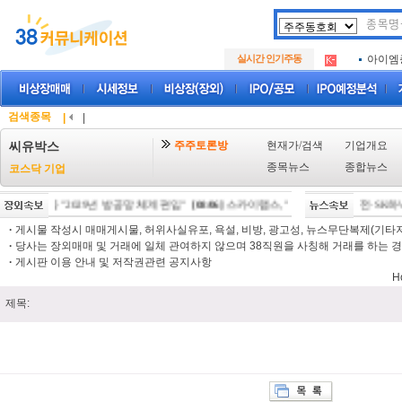
아크로
.
실시간 인기주동
아이엠
.
루켄테
.
아크로
.
아이엠
.
검색종목
|
|
루켄테
.
주주토론방
현재가/검색
기업개요
씨유박스
종목뉴스
종합뉴스
코스닥 기업
 IPO 시동 "2029년 방공망 체계 편입"
[08/06]
코스피, 4% 하락에 6270선 마감…삼전·SK하닉 
[08/06]
스카이랩스, "카트 비피 프로" 미국 FD
·
게시물 작성시 매매게시물, 허위사실유포, 욕설, 비방, 광고성, 뉴스무단복제(기타저작
·
당사는 장외매매 및 거래에 일체 관여하지 않으며 38직원을 사칭해 거래를 하는 경
·
게시판 이용 안내 및 저작권관련 공지사항
H
제목: