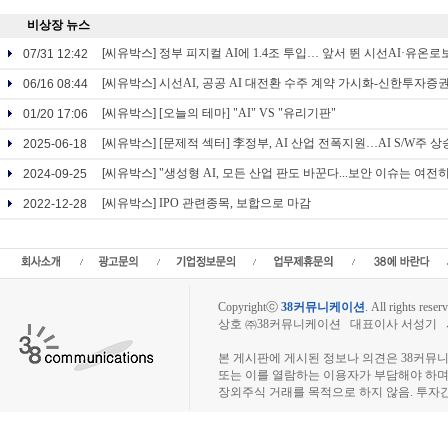
비상장 뉴스
[씨유박스]
정부 피지컬 AI에 1.4조 투입… 앞서 뛴 시선AI·유온
07/31 12:42
[씨유박스]
시선AI, 공공 AI 대전환 수주 계약 가시화-신한투자증
06/16 08:44
[씨유박스]
[오늘의 테마] "AI" VS "유리기판"
01/20 17:06
[씨유박스]
[문제적 섹터] 李정부, AI 산업 전폭지원…AI S/W주 
2025-06-18
[씨유박스]
"생성형 AI, 모든 산업 판도 바꾼다...보안 이슈는 여전히
2024-09-25
[씨유박스]
IPO 관련종목, 보합으로 마감
2022-12-28
Copyrightⓒ
38커뮤니케이션
.
All rights reserv
상호 ㈜38커뮤니케이션 대표이사 서성기 사업자
장외주식시장, 장외주식 시세표, 장외주식매매
본 게시판에 게시된 정보나 의견은 38커뮤
또는 이를 열람하는 이용자가 부담해야 하
장외주식 거래를 목적으로 하지 않음. 투자