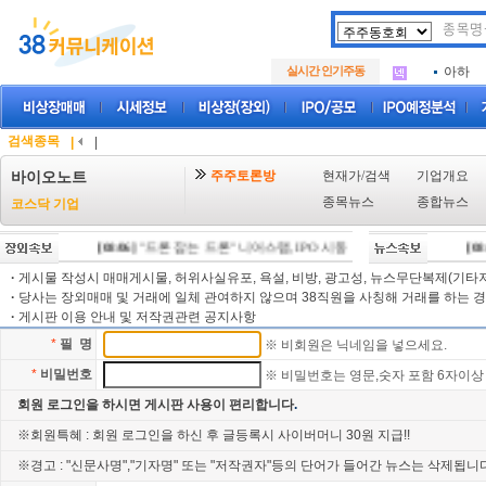
아크로
.
삼성메
.
실시간 인기주동
아하
.
아크로
.
삼성메
.
아하
.
검색종목
|
|
주주토론방
현재가/검색
기업개요
바이오노트
종목뉴스
종합뉴스
코스닥 기업
[08/06]
"드론 잡는 드론" 니어스랩, IPO 시동 "2029년 방공망 체계 편입
[08/0
·
게시물 작성시 매매게시물, 허위사실유포, 욕설, 비방, 광고성, 뉴스무단복제(기타저작
·
당사는 장외매매 및 거래에 일체 관여하지 않으며 38직원을 사칭해 거래를 하는 경
·
게시판 이용 안내 및 저작권관련 공지사항
*
필 명
※ 비회원은 닉네임을 넣으세요.
*
비밀번호
※ 비밀번호는 영문,숫자 포함 6자이상
회원 로그인을 하시면 게시판 사용이 편리합니다
.
※회원특혜 : 회원 로그인을 하신 후 글등록시 사이버머니 30원 지급!!
※경고 : "신문사명","기자명" 또는 "저작권자"등의 단어가 들어간 뉴스는 삭제됩니다