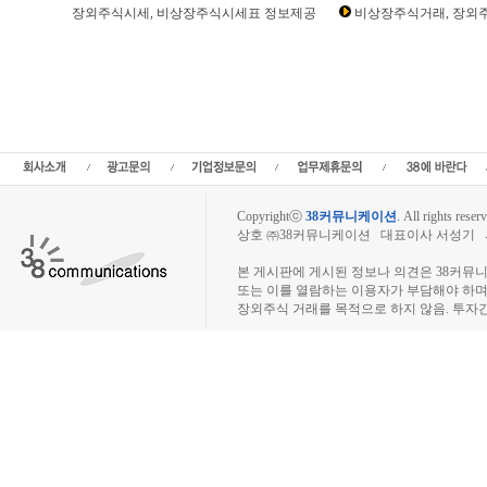
장외주식시세, 비상장주식시세표 정보제공
비상장주식거래, 장외주
루닛 주주토론방,루닛 기업개요,루닛 현재가,루닛 주가,루닛 관련뉴스,루닛 주식,루닛
매출,루닛 상장,투자전략,종목분석,선물옵션,해외증시,주식시세 등 증권정보,증권정
토론,전문가,테마주 분석,추천종목,이슈,종목뉴스,차트,시황전략,주식투자,증권 전문
칼럼,증시브리핑,증시분석,주식투자정보,증권투자정보,금융정보,차트분석,증시일정
증권,종목추전 주식,펀드,증시전망,투자포털 사이트,재무분석,주식공모,증시일정,증
수,미국증시,일본증시,아시아증시,코넥스,제주식3시장,KONEX,KOSCOM,팍스넷,K
모임,비상장주식거래사이트
Copyrightⓒ
38커뮤니케이션
.
All rights reserv
상호 ㈜38커뮤니케이션 대표이사 서성기 사업자
장외주식시장, 장외주식 시세표, 장외주식매매
본 게시판에 게시된 정보나 의견은 38커뮤
또는 이를 열람하는 이용자가 부담해야 하
장외주식 거래를 목적으로 하지 않음. 투자