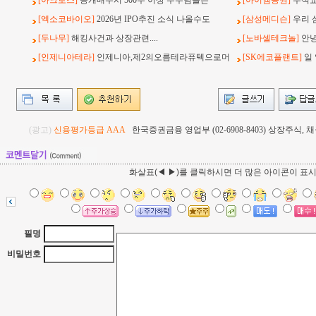
[아크로스]
공개매수시 500주 이상 주주님들은
[아이엠증권]
주식교
[엑소코바이오]
2026년 IPO추진 소식 나올수도
[삼성메디슨]
우리 
[두나무]
해킹사건과 상장관련....
[노바셀테크놀]
안녕
[인제니아테라]
인제니아,제2의오름테라퓨텍으로머
[SK에코플랜트]
일
(광고)
신용평가등급 AAA
한국증권금융 영업부 (02-6908-8403) 상장주식
화살표(◀ ▶)를 클릭하시면 더 많은 아이콘이 표
필명
비밀번호