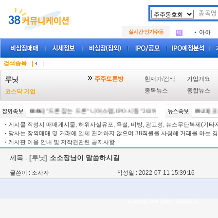
아크로
.
삼성메
.
실시간 인기주동
아하
.
아크로
.
삼성메
.
아하
.
검색종목
|
|
주주토론방
현재가/검색
기업개요
루닛
종목뉴스
종합뉴스
코스닥 기업
[08/06]
"드론 잡는 드론" 니어스랩, IPO 시동 "2029년 방공망 체계 편입"
[09:23]
코스
[08/
·
게시물 작성시 매매게시물, 허위사실유포, 욕설, 비방, 광고성, 뉴스무단복제(기타저작
·
당사는 장외매매 및 거래에 일체 관여하지 않으며 38직원을 사칭해 거래를 하는 경
·
게시판 이용 안내 및 저작권관련 공지사항
제목 :
[루닛]
소소장님이 말씀하시길
글쓴이 : 소사자
작성일 : 2022-07-11 15:39:16
Loading Time [ Sec ] CI328130