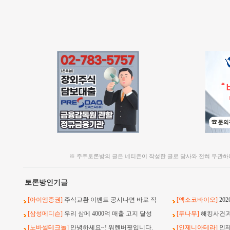
※ 주주토론방의 글은 네티즌이 작성한 글로 당사와 전혀 무관하
토론방인기글
[아이엠증권]
주식교환 이벤트 공시나면 바로 직
[엑소코바이오]
20
[삼성메디슨]
우리 삼메 4000억 매출 고지 달성
[두나무]
해킹사건과 
[노바셀테크놀]
안녕하세요~! 워렌버핏입니다.
[인제니아테라]
인