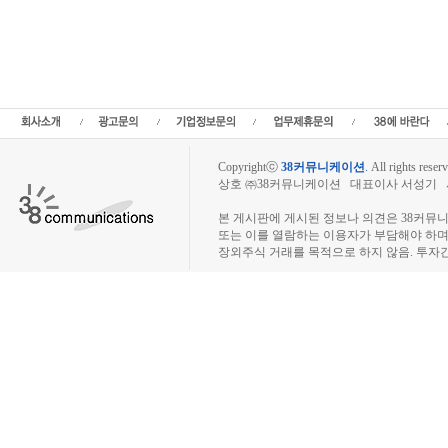
메딕스 기업가치,파인메딕스 실적,파인메딕스 주당순이익,파인메딕스 매출,파인메딕
증시,주식시세 등 증권정보,증권정보사이트,증권시세,선물옵션,주가정보,종목토론,전
차트,시황전략,주식투자,증권 전문 포털사이트,재테크,부동산,창업,카페,주식칼럼,
정보,금융정보,차트분석,증시일정,소액주주,커뮤니티,매매,주식거래,온라인증권,종목
재무분석,주식공모,증시일정,증권사,코스피,코스닥,나스닥,거래소,주가지수,미국증
장,KONEX,KOSCOM,팍스넷,KOSDAQ,KOSPI,장외주식사이트,
Copyrightⓒ
38커뮤니케이션
.
All rights reserv
상호 ㈜38커뮤니케이션 대표이사 서성기 사업자
장외주식시장, 장외주식 시세표, 장외주식매매
본 게시판에 게시된 정보나 의견은 38커뮤
또는 이를 열람하는 이용자가 부담해야 하
장외주식 거래를 목적으로 하지 않음. 투자