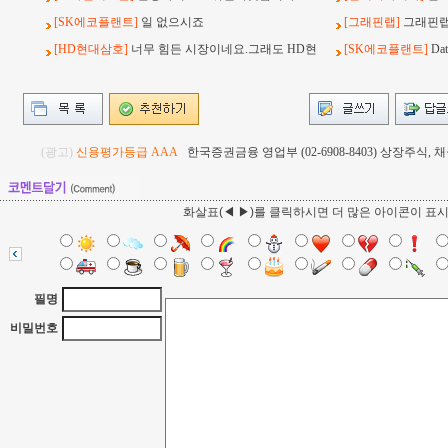
[SK에코플랜트]
일 없으시죠
[그래핀랩]
그래핀랩
[HD현대삼호]
너무 힘든 시장이네요.그래도 HD현
[SK에코플랜트]
Da
(광고)
신용평가등급 AAA
한국증권금융 영업부 (02-6908-8403) 상장주식
화살표(◀ ▶)를 클릭하시면 더 많은 아이콘이 표
필명
비밀번호