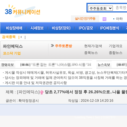
아크로
.
삼성메
.
실시간 인기주동
아하
.
아크로
.
삼성메
.
아하
.
검색종목
|
|
주주토론방
현재가/검색
기업개요
파인메딕스
종목뉴스
종합뉴스
코스닥 기업
[08/06]
"드론 잡는 드론" 니어스랩, IPO 시동 "2029년 방공망 체계 편입"
[08/07]
"
[
·
게시물 작성시 매매게시물, 허위사실유포, 욕설, 비방, 광고성, 뉴스무단복제(기타저작
·
당사는 장외매매 및 거래에 일체 관여하지 않으며 38직원을 사칭해 거래를 하는 경
·
게시판 이용 안내 및 저작권관련 공지사항
제목 :
[파인메딕스]
당초 2,77%애서 정정 후 26.26%으로..나올 
글쓴이 : 확약정정공시
작성일 : 2024-12-19 14:20:16
Loading Time [ Sec ] CI387570