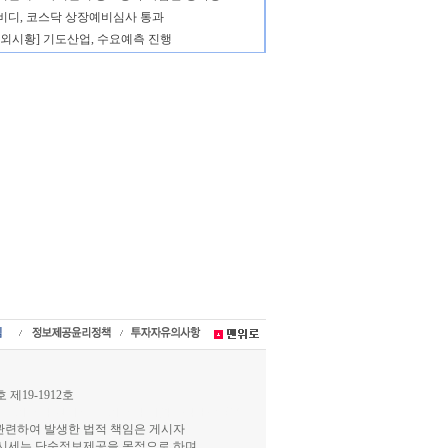
비디, 코스닥 상장예비심사 통과
장외시황] 기도산업, 수요예측 진행
제19-1912호
 장외주식 현재가, 장외주식 기업분석,IPO공모
관련하여 발생한 법적 책임은 게시자
식시세는 단순정보제공을 목적으로 하며