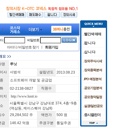
빨간색 매매
이디
비밀번호
팝 니 다
아이디
비밀번호 찾기
ㅣ
회원가입
/
삽 니 다
장외주식시세
사명
루닛
 공방… 코스피, 0.6% 하락 마감
로" 미국 FDA 허가 임상 준비 박차
[08/07]
[08/05]
코스피, 외인·기관 저가 매수에 6400선 터치…
케이앤에스아이앤씨 공모청약 마감날 청
장외종목분석
이사
서범석
설립년도
2013.08.23
IPO 예정분석
종
소프트웨어 개발 및 공급업
화
직원수
공모기업분석
02-2138-0827
이지
http://www.lunit.io
공모청약일정
서울특별시 강남구 강남대로 374, 4층~9층
소
실권/일반공모
(역삼동, 케이스퀘어 강남II)
식수
29,284,502 주
액면가
500 원
증시캘린더
본금
146.42 억원
주권구분
통일주권