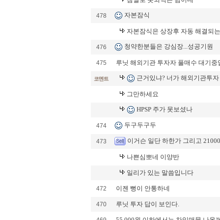
자본잠식
478
자본잠식은 상장후 자동 해결되는
청약한분들은 강심장...성공기원
476
루닛 해외기관 투자자 풀매수 대기중
475
근거있냐? 너가 해외기관투자
코멘트
그만하세요
HPSP 주가 못보셨나
두구두구두
474
이거슨 일단 하한가 그리고 2100
473
나쁜심뽀네 이양반
일리가 있는 말씀입니다
이젠 뻥이 안통하네
472
루닛 투자 답이 보인다.
470
55,000원 이하에서는 차익매물 나올