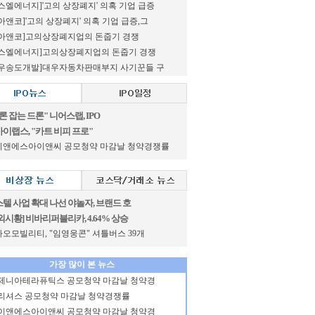
스엘에너지]'고의 상장폐지' 의혹 기업 급증
아앤코]'고의 상장폐지' 의혹 기업 급증,그
로아앤코]고의상장폐지업의 돈줍기 경쟁
에스엘에너지]고의상장폐지업의 돈줍기 경쟁
대우송도개발]대우자동차판매부지 사기꾼들 구
론 잡는 드론" 니어스랩, IPO
이랩스, "카트 비피 프로"
이앤에스아이앤씨 공모청약 마감날 청약경쟁률
텔 사업 확대 나선 야놀자, 브랜드 호
외시황] 비바리퍼블리카, 4.64% 상승
오모빌리티, "임영웅콘" 셔틀버스 39개
가장 많이 본 뉴스
제니아테라퓨틱스 공모청약 마감날 청약경
리셔스 공모청약 마감날 청약경쟁률
이앤에스아이앤씨 공모청약 마감날 청약경