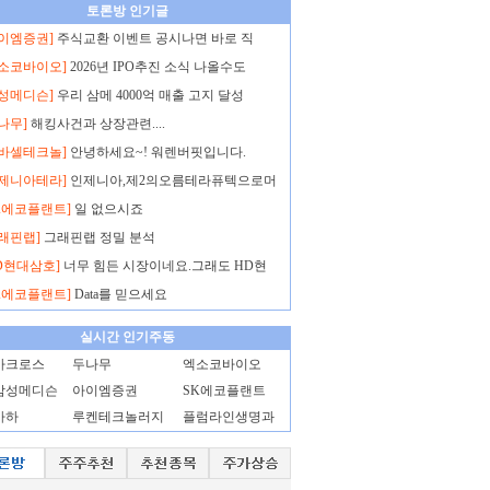
토론방 인기글
아이엠증권]
주식교환 이벤트 공시나면 바로 직
엑소코바이오]
2026년 IPO추진 소식 나올수도
삼성메디슨]
우리 삼메 4000억 매출 고지 달성
나무]
해킹사건과 상장관련....
노바셀테크놀]
안녕하세요~! 워렌버핏입니다.
인제니아테라]
인제니아,제2의오름테라퓨텍으로머
K에코플랜트]
일 없으시죠
래핀랩]
그래핀랩 정밀 분석
D현대삼호]
너무 힘든 시장이네요.그래도 HD현
K에코플랜트]
Data를 믿으세요
실시간 인기주동
아크로스
두나무
엑소코바이오
삼성메디슨
아이엠증권
SK에코플랜트
아하
루켄테크놀러지
플럼라인생명과