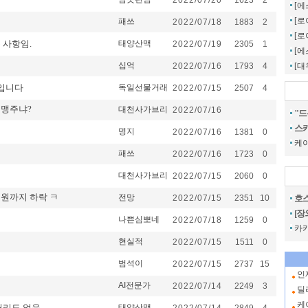
2022/07/20
1623
2
[에
[로
패쓰
2022/07/18
1883
2
[
 사항임.
태양산맥
2022/07/19
2305
1
[
십억
2022/07/16
1793
4
[
입니다
독일선물거래
2022/07/15
2507
4
 맹주냐?
대천사가브리
2022/07/16
"드
스카
명지
2022/07/16
1381
0
케
패쓰
2022/07/16
1723
0
대천사가브리
2022/07/15
2060
0
0원까지 하락 ㅋ
전망
2022/07/15
2351
10
호스
[장
나쁜심뽀네
2022/07/18
1259
0
카카
현실적
2022/07/15
1511
0
범석이
2022/07/15
2737
15
인
AI전문가
2022/07/14
2249
3
딜
케
꺼리도 없음.
태양산맥