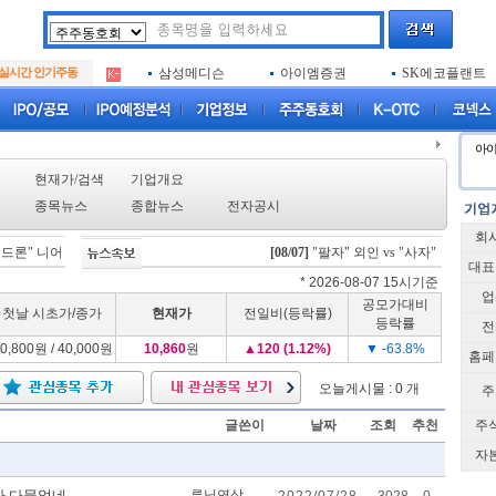
아크로스
두나무
엑소코바이오
.
실시간 인기주동
삼성메디슨
아이엠증권
SK에코플랜트
.
아하
루켄테크놀러지
플럼라인생명과
.
아크로스
두나무
엑소코바이오
.
삼성메디슨
아이엠증권
SK에코플랜트
.
아
아하
루켄테크놀러지
플럼라인생명과
.
현재가/검색
기업개요
종목뉴스
종합뉴스
전자공시
회
론" 니어스랩, IPO 시동 "2029년 방공망 체계 편입"
[08/07]
"팔자" 외인 vs "사자" 개인·기관
[08/06]
스카이랩스, "카트 비피 프
대표
* 2026-08-07 15시기준
업
공모가대비
첫날 시초가/종가
현재가
전일비(등락률)
등락률
전
0,800원 / 40,000원
10,860
원
▲
120 (1.12%)
▼ -63.8%
홈페
오늘게시물 : 0 개
주
글쓴이
날짜
조회
추천
주
자
다 다물었네
루닛연상