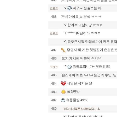
489
[루닛]
너구나 손실보는 애
코멘트
아이롱 놈 분석 ㅋㅋㅋ
488
[루닛]
합리적 의심이당 ㅎㅎㅎ
**** 뽕 털이다 ㅋㅋㅋ
코멘트
공모주시장 맛탱이가게 만든 유력
증권사 와 기관 헛발질에 손절은 
487
요기 게시판 덕분에 수익^^
486
축하드립니다~ 부러워요!
코멘트
헬스케어 최초 AA AA 등급의 루닛. 믿
485
내일은 떡치는 날
484
Ai 3인방
483
유통물량 49%
482
480
해당 게시물은 삭제되었습니다.
참말로 못되먹은 넘이네