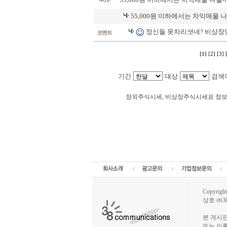
469
55,000원 이하에서는 차익매물 
정신들 못차리셧네? 비상장만
코멘트
[1]
[2]
[3]
기간
대상
검색
Loadin
장외주식시세, 비상장주식시세표 정
루닛 주주토론방,루닛 기업개요,루닛 현재가,루닛
닛 매출,루닛 상장,투자전략,종목분석,선물옵션,
종목토론,전문가,테마주 분석,추천종목,이슈,종목
주식칼럼,증시브리핑,증시분석,주식투자정보,증권
라인증권,종목추전 주식,펀드,증시전망,투자포털 
가지수,미국증시,일본증시,아시아증시,코넥스,제주식3
주
Copyrig
상호 ㈜3
장외주식시
본 게시
또는 이