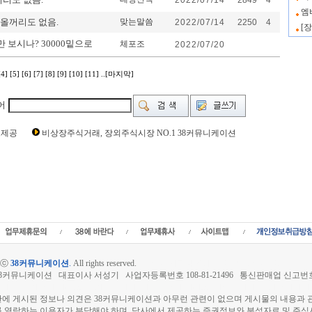
2022/07/14
2849
4
엠
나올꺼리도 없음.
맞는말씀
2022/07/14
2250
4
[
 보시나? 30000밑으로
체포조
2022/07/20
[4]
[5]
[6]
[7]
[8]
[9]
[10]
[11]
..[마지막]
어
g Time [ 0 Sec ] CI328130 | pern:17
보제공
비상장주식거래, 장외주식시장 NO.1 38커뮤니케이션
 주가,루닛 관련뉴스,루닛 주식,루닛 기업가치,루닛 실적,루닛 주당순이익,루
해외증시,주식시세 등 증권정보,증권정보사이트,증권시세,선물옵션,주가정보,
뉴스,차트,시황전략,주식투자,증권 전문 포털사이트,재테크,부동산,창업,카페,
투자정보,금융정보,차트분석,증시일정,소액주주,커뮤니티,매매,주식거래,온
사이트,재무분석,주식공모,증시일정,증권사,코스피,코스닥,나스닥,거래소,주
시장,KONEX,KOSCOM,팍스넷,KOSDAQ,KOSPI,장외주식사이트,소액
주모임,비상장주식거래사이트
htⓒ
38커뮤니케이션
.
All rights reserved.
삼팔커뮤니케이션,38stock,삼팔,38
8커뮤니케이션 대표이사 서성기 사업자등록번호 108-81-21496
통신판매업 신고번호 
장, 장외주식 시세표, 장외주식매매, 비상장주식 시세표, 비상장매매, 장외주식거래,
판에 게시된 정보나 의견은 38커뮤니케이션과 아무런 관련이 없으며 게시물의 내용과 
를 열람하는 이용자가 부담해야 하며, 당사에서 제공하는 증권정보와 분석자료 및 주