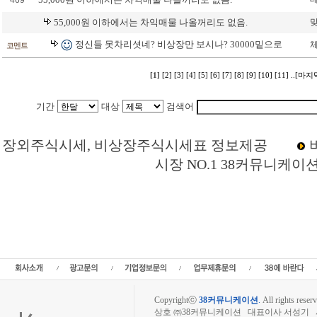
469
55,000원 이하에서는 차익매물 나올꺼리도 없음.
정신들 못차리셧네? 비상장만 보시나? 30000밑으로
코멘트
[1]
[2]
[3]
[4]
[5]
[6]
[7]
[8]
[9]
[10]
[11]
..[마지
기간
대상
검색어
Loading Time [ 0 Sec ] CI328130 | p
장외주식시세, 비상장주식시세표 정보제공
시장 NO.1 38커뮤니케이
루닛 주주토론방,루닛 기업개요,루닛 현재가,루닛 주가,루닛 관련뉴스,루닛 주식,루
닛 매출,루닛 상장,투자전략,종목분석,선물옵션,해외증시,주식시세 등 증권정보,증
종목토론,전문가,테마주 분석,추천종목,이슈,종목뉴스,차트,시황전략,주식투자,증권 
주식칼럼,증시브리핑,증시분석,주식투자정보,증권투자정보,금융정보,차트분석,증시
라인증권,종목추전 주식,펀드,증시전망,투자포털 사이트,재무분석,주식공모,증시일정
가지수,미국증시,일본증시,아시아증시,코넥스,제주식3시장,KONEX,KOSCOM,팍스넷
주주모임,비상장주식거래사이트
Copyrightⓒ
38커뮤니케이션
.
All rights reserv
상호 ㈜38커뮤니케이션 대표이사 서성기 사업자