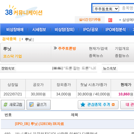
아크로
.
실시간 인기주동
삼성메
.
아하
.
아크로
.
삼성메
.
검색종목
|
루닛
|
아하
.
주주토론방
현재가/검색
기업개요
루닛
종목뉴스
종합뉴스
코스닥 기업
[08/06]
"드론 잡는 드론" 니어스랩, IPO 시동 "2029
상장일
공모가
장외종가
첫날 시초가/종가
현재가
2022/07/21
30,000원
34,000원
30,800원 / 40,000원
10,860
원
번호
제목
[IPO_IR] 루닛 (328130) IR자료
루닛 꼬꾸라진다던 사람들 입싹다 다물었네