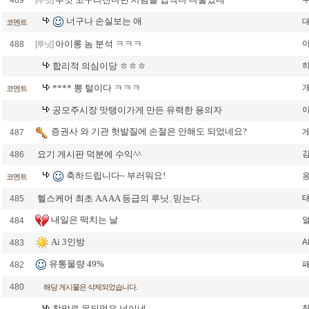
489
[루닛]
너구나 손실보는 애
코멘트
아이롱 놈 분석 ㅋㅋㅋ
488
[루닛]
합리적 의심이당 ㅎㅎㅎ
**** 뽕 털이다 ㅋㅋㅋ
코멘트
공모주시장 맛탱이가게 만든 유력한 용의자
증권사 와 기관 헛발질에 손절은 안해도 되었네요?
487
요기 게시판 덕분에 수익^^
486
축하드립니다~ 부러워요!
코멘트
헬스케어 최초 AA AA 등급의 루닛. 믿는다.
485
내일은 떡치는 날
484
Ai 3인방
A
483
유통물량 49%
482
480
해당 게시물은 삭제되었습니다.
참말로 못되먹은 넘이네