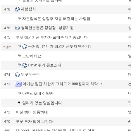
자본잠식
478
자본잠식은 상장후 자동 해결되는 사항임.
청약한분들은 강심장...성공기원
476
루닛 해외기관 투자자 풀매수 대기중입니다
475
근거있냐? 너가 해외기관투자 맹주냐?
코멘트
그만하세요
HPSP 주가 못보셨나
두구두구두
474
이거슨 일단 하한가 그리고 21000원까지 하락 ㅋ
473
나쁜심뽀네 이양반
일리가 있는 말씀입니다
이젠 뻥이 안통하네
472
루닛 투자 답이 보인다.
A
470
55,000원 이하에서는 차익매물 나올꺼리도 없음.