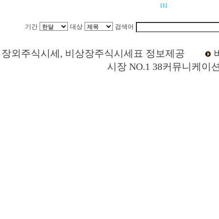
[1]
기간
대상
검색어
Loading Time [ 0 Sec ] CI397030 | p
장외주식시세, 비상장주식시세표 정보제공
시장 NO.1 38커뮤니케이
에이프릴바이오 주주토론방,에이프릴바이오 기업개요,에이프릴바이오 현재가,에이
스,에이프릴바이오 주식,에이프릴바이오 기업가치,에이프릴바이오 실적,에이프릴바
이프릴바이오 상장,투자전략,종목분석,선물옵션,해외증시,주식시세 등 증권정보,증
종목토론,전문가,테마주 분석,추천종목,이슈,종목뉴스,차트,시황전략,주식투자,증권 
주식칼럼,증시브리핑,증시분석,주식투자정보,증권투자정보,금융정보,차트분석,증시
라인증권,종목추전 주식,펀드,증시전망,투자포털 사이트,재무분석,주식공모,증시일정
가지수,미국증시,일본증시,아시아증시,코넥스,제주식3시장,KONEX,KOSCOM,팍스넷
주주모임,비상장주식거래사이트