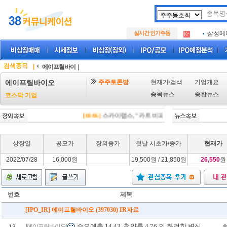
두나무
.
실시간 인기주동
삼성메
.
루켄테
.
두나무
.
삼성메
.
검색종목
|
에이프릴바이
|
루켄테
.
주주토론방
현재가/검색
기업개요
에이프릴바이오
종목뉴스
종합뉴스
코스닥 기업
[08/06]
스카이랩스, "카트 비피 프로" 미국 FDA 허가 
상장일
공모가
장외종가
첫날 시초가/종가
현재가
2022/07/28
16,000원
19,500원 / 21,850원
26,550
원
번호
제목
[IPO_IR] 에이프릴바이오 (397030) IR자료
수요예측 14.43, 청약률 4.76 의 화려한 변신...
[에이프릴바이오]