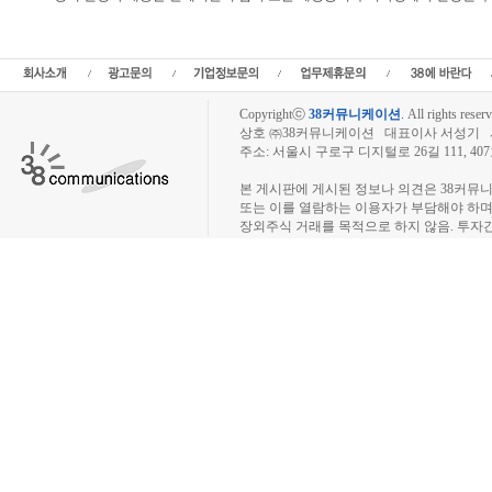
실권주 일반공모,청약일정, 상장일, 신주발행가, 확정발행가,청약경쟁률,주가,주식
관사
Copyrightⓒ
38커뮤니케이션
.
All rights reserv
상호 ㈜38커뮤니케이션 대표이사 서성기 사업자
주소: 서울시 구로구 디지털로 26길 111, 40
장외주식시장, 장외주식 시세표, 장외주식매매
본 게시판에 게시된 정보나 의견은 38커뮤
또는 이를 열람하는 이용자가 부담해야 하
장외주식 거래를 목적으로 하지 않음. 투자