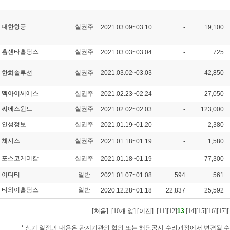
대한항공
실권주
2021.03.09~03.10
-
19,100
홈센타홀딩스
실권주
2021.03.03~03.04
-
725
한화솔루션
실권주
2021.03.02~03.03
-
42,850
멕아이씨에스
실권주
2021.02.23~02.24
-
27,050
씨에스윈드
실권주
2021.02.02~02.03
-
123,000
인성정보
실권주
2021.01.19~01.20
-
2,380
체시스
실권주
2021.01.18~01.19
-
1,580
포스코케미칼
실권주
2021.01.18~01.19
-
77,300
이디티
일반
2021.01.07~01.08
594
561
티와이홀딩스
일반
2020.12.28~01.18
22,837
25,592
[처음]
[10개 앞]
[이전]
[11]
[12]
13
[14]
[15]
[16]
[17]
[
* 상기 일정과 내용은 관계기관의 협의 또는 해당공시 수리과정에서 변경될 