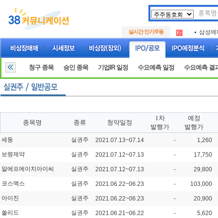
아크로
.
실시간 인기주동
삼성메
.
아하
.
아크로
.
삼성메
.
청구 종목
승인 종목
기업IR 일정
수요예측 일정
수요예측 결
아하
.
1차
예정
종목명
종류
청약일정
발행가
발행가
세동
실권주
2021.07.13~07.14
-
1,260
보령제약
실권주
2021.07.12~07.13
-
17,750
알에프에이치아이씨
실권주
2021.07.12~07.13
-
29,800
코스맥스
실권주
2021.06.22~06.23
-
103,000
아이진
실권주
2021.06.22~06.23
-
20,900
쏠리드
실권주
2021.06.21~06.22
-
5,620