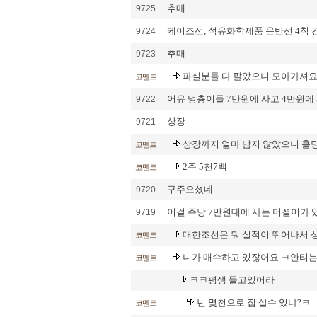
추매
9725
케이조선, 석유화학제품 운반선 4척 
9724
추매
9723
파실분들 다 팔았으니 모아가셔요
코멘트
어유 멍춍이들 7만원에 사고 4만원에
9722
상장
9721
상장까지 얼마 남지 않았으니 홀
코멘트
2주 5천7백
코멘트
구주오셨네
9720
이걸 주당 7만원대에 사는 머졀이가 
9719
대한조선은 뭐 실적이 뛰어나서 상
코멘트
니가 매수하고 있잖어요 ㅋ안티는
코멘트
ㅋㅋ평생 들고있어라
넌 몇천으로 집 살수 있냐?ㅋ
코멘트