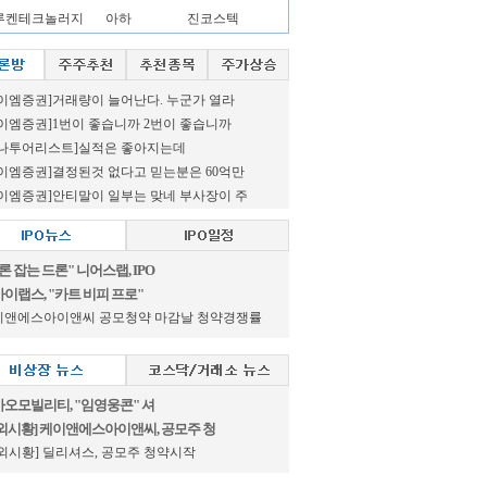
루켄테크놀러지
아하
진코스텍
이엠증권]거래량이 늘어난다. 누군가 열라
이엠증권]1번이 좋습니까 2번이 좋습니까
하나투어리스트]실적은 좋아지는데
이엠증권]결정된것 없다고 믿는분은 60억만
이엠증권]안티말이 일부는 맞네 부사장이 주
론 잡는 드론" 니어스랩, IPO
이랩스, "카트 비피 프로"
이앤에스아이앤씨 공모청약 마감날 청약경쟁률
오모빌리티, "임영웅콘" 셔
외시황] 케이앤에스아이앤씨, 공모주 청
외시황] 딜리셔스, 공모주 청약시작