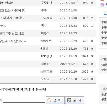
 밖에 안되네
구주없네
2026/01/07
940
0
.
고 있는 사람이 장
주주
2026/01/08
 적정가 3000원~
그래봐짜
2025/12/30
898
2
[아
데..
록시
2025/12/23
820
1
[아
[
같은데 2주 남았네요
미룡리
2025/12/23
[아
 같은데 2주 남았네요
딸랑1주
2026/05/29
422
0
[아
k조선
2025/12/20
754
0
kotc상장
2025/12/19
1024
9
"드
정외순
2025/11/21
673
0
스카
케
실버푸들
2025/10/29
1025
0
도토리
2024/07/10
1472
0
카카
[4]
[5]
[6]
[7]
[8]
[9]
[10]
[11]
..[마지막]
[장
[장
어
g Time [ 0 Sec ] CI067250 | pern:17