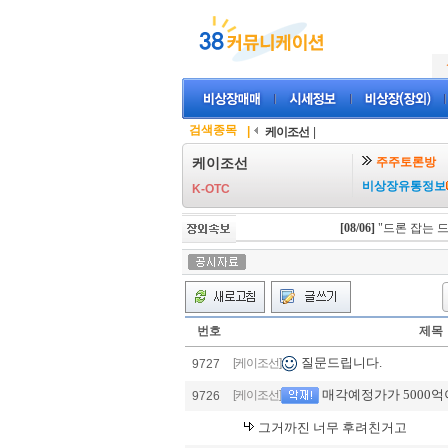
검색종목
|
케이조선
|
주주토론방
케이조선
비상장유통정보
K-OTC
[08/06]
"드론 잡는 드론
번호
제목
질문드립니다.
[케이조선]
9727
매각예정가가 5000억
[케이조선]
9726
그거까진 너무 후려친거고