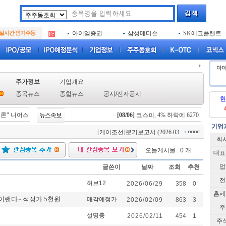
아크로스
두나무
한국증권금융
.
실시간 인기주동
아이엠증권
삼성메디슨
SK에코플랜트
.
루켄테크놀러지
아하
진코스텍
.
아크로스
두나무
한국증권금융
.
아이엠증권
삼성메디슨
SK에코플랜트
.
아
루켄테크놀러지
아하
진코스텍
.
주가정보
기업개요
종목뉴스
종합뉴스
공시
/
전자공시
현
" 니어스랩, IPO 시동 "2029년 방공망 체계 편입"
[08/06]
코스피, 4% 하락에 6270선 마감…삼
[08/06]
스카이랩스, "카트 비피 프로"
[케이조선]분기보고서 (2026.03)
[케이조선]사업보고
회
오늘게시물 : 0 개
대표
업
글쓴이
날짜
조회
추천
전
허브12
2026/06/29
358
0
홈페
이랜다~ 적정가 5천원
매각예정가
2026/02/09
863
3
주
설명충
2026/02/11
454
1
주