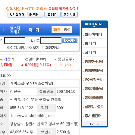
빨간색 매매
이디
비밀번호
팝 니 다
아이디
비밀번호 찾기
ㅣ
회원가입
/
삽 니 다
재가
종가
전일비(k-otc)
가중평균주가
장외주식시세
42,450원
▲ 6,900원(19.41%)
39,750
전·SK하닉 '와르르' 각각 6%·10%대 급락
 미국 FDA 허가 임상 준비 박차
[08/05]
케이앤에스아이앤씨 공모청약 마감날 청약
[08/06]
코스피 약보합·코스닥은 강보합…美 
장외종목분석
서 (2025.12)
[케이조선]분기보고서 (2025.09)
IPO 예정분석
사명
케이조선(구.STX조선해양)
공모기업분석
이사
장윤근
설립년도
1967.04.10
공모청약일정
종
선박 및 수상 부유 구조물 건조업
실권/일반공모
화
직원수
055-548-1122
3091
이지
http://www.kshipbuilding.com
증시캘린더
소
경상남도 창원시 진해구 명제로 60 (원포동)
식수
42,096,354 주
액면가
2,500 원