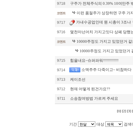
구주가 전체주식의 0.39% 10여만주
9718
이런 품절주가 상장하면 구주 가지
코멘트
가내수공업인데 뭔 시총이 3조냐 ㅋ
9717
몇천마넌어치 가지고잇다 상폐 당했는
9716
10000주정도 가지고 있었던거 
코멘트
10000주정도 가지고 있었던거
힘을내요~슈퍼파워!!!!!!!!!!!!!
9715
소액주주 다죽이고~ 비참하다
9714
케이조선
9713
현재 어떻게 된건가요??
9712
소송참여방법 가르켜 주세요
9711
[1]
[2]
[3]
기간
대상
검색
Loadin