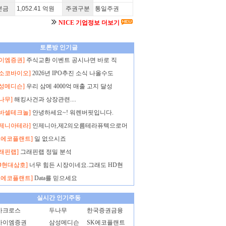
본금
1,052.41 억원
주권구분
통일주권
NICE 기업정보 더보기
토론방 인기글
아이엠증권]
주식교환 이벤트 공시나면 바로 직
엑소코바이오]
2026년 IPO추진 소식 나올수도
삼성메디슨]
우리 삼메 4000억 매출 고지 달성
나무]
해킹사건과 상장관련....
노바셀테크놀]
안녕하세요~! 워렌버핏입니다.
인제니아테라]
인제니아,제2의오름테라퓨텍으로머
K에코플랜트]
일 없으시죠
래핀랩]
그래핀랩 정밀 분석
D현대삼호]
너무 힘든 시장이네요.그래도 HD현
K에코플랜트]
Data를 믿으세요
실시간 인기주동
아크로스
두나무
한국증권금융
아이엠증권
삼성메디슨
SK에코플랜트