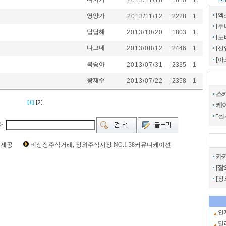
2013/11/18
1610
1
[엑
영양가
2013/11/12
2228
1
[두
답답해
2013/10/20
1803
1
[노
나그네
2013/08/12
2446
1
[
[아
복숭아
2013/07/31
2335
1
왕재수
2013/07/22
2358
1
스카
[1]
[2]
케
"센
어
g Time [ 0 Sec ] CI153890 | pern:17
보제공
비상장주식거래, 장외주식시장 NO.1 38커뮤니케이션
,져스텍 주가,져스텍 관련뉴스,져스텍 주식,져스텍 기업가치,져스텍 실적,져
카카
전략,종목분석,선물옵션,해외증시,주식시세 등 증권정보,증권정보사이트,증권
[장
분석,추천종목,이슈,종목뉴스,차트,시황전략,주식투자,증권 전문 포털사이트,
[장
증시분석,주식투자정보,증권투자정보,금융정보,차트분석,증시일정,소액주주,커
펀드,증시전망,투자포털 사이트,재무분석,주식공모,증시일정,증권사,코스피,
일본증시,아시아증시,코넥스,제주식3시장,KONEX,KOSCOM,팍스
PI,장외주식사이트,소액주주모임,비상장주식거래사이트
인
딜