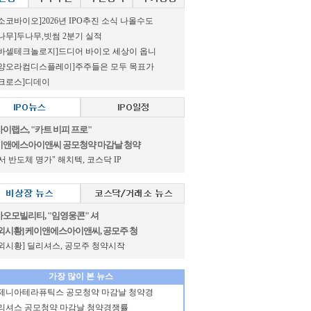
소코바이오]2026년 IPO추진 소식 나올수도
나무]두나무,빗썸 2분기 실적
바셀테크놀로지]드디어 바이오 세상이 옵니
신양오라컴디스플레이]주주들은 모두 목표가
크로스]디데이
이랩스, "카트 비피 프로"
이앤에스아이앤씨 공모청약 마감날 청약
서 반도체 명가" 해치텍, 코스닥 IP
오모빌리티, "임영웅콘" 셔
외시황] 케이앤에스아이앤씨, 공모주 청
외시황] 딜리셔스, 공모주 청약시작
가장 많이 본 뉴스
제니아테라퓨틱스 공모청약 마감날 청약경
리셔스 공모청약 마감날 청약경쟁률