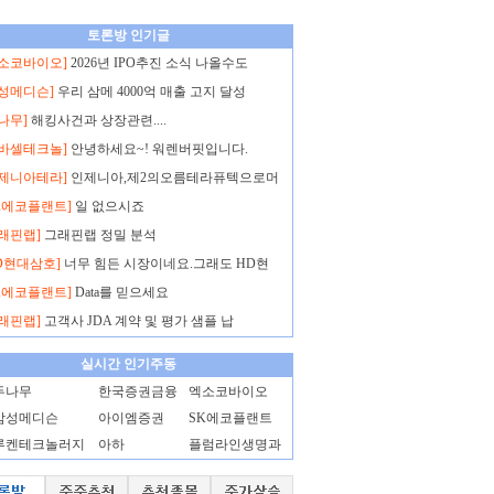
토론방 인기글
엑소코바이오]
2026년 IPO추진 소식 나올수도
삼성메디슨]
우리 삼메 4000억 매출 고지 달성
나무]
해킹사건과 상장관련....
노바셀테크놀]
안녕하세요~! 워렌버핏입니다.
인제니아테라]
인제니아,제2의오름테라퓨텍으로머
K에코플랜트]
일 없으시죠
래핀랩]
그래핀랩 정밀 분석
D현대삼호]
너무 힘든 시장이네요.그래도 HD현
K에코플랜트]
Data를 믿으세요
래핀랩]
고객사 JDA 계약 및 평가 샘플 납
실시간 인기주동
두나무
한국증권금융
엑소코바이오
삼성메디슨
아이엠증권
SK에코플랜트
루켄테크놀러지
아하
플럼라인생명과