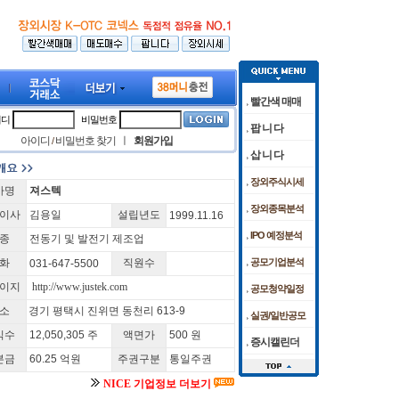
빨간색 매매
이디
비밀번호
팝 니 다
아이디
비밀번호 찾기
ㅣ
회원가입
/
삽 니 다
장외주식시세
사명
져스텍
 혼조 마감 영향
 청약경쟁률
[08/05]
[06:00]
"센서 반도체 명가" 해치텍, 코스닥 IPO 도전장
호르무즈 숨고르기, 다우만 미소…스페이스X 14% 급락[뉴욕
[08/04]
딜리셔스 
장외종목분석
이사
김용일
설립년도
1999.11.16
IPO 예정분석
종
전동기 및 발전기 제조업
화
직원수
공모기업분석
031-647-5500
이지
http://www.justek.com
공모청약일정
소
경기 평택시 진위면 동천리 613-9
실권/일반공모
식수
12,050,305 주
액면가
500 원
증시캘린더
본금
60.25 억원
주권구분
통일주권
NICE 기업정보 더보기