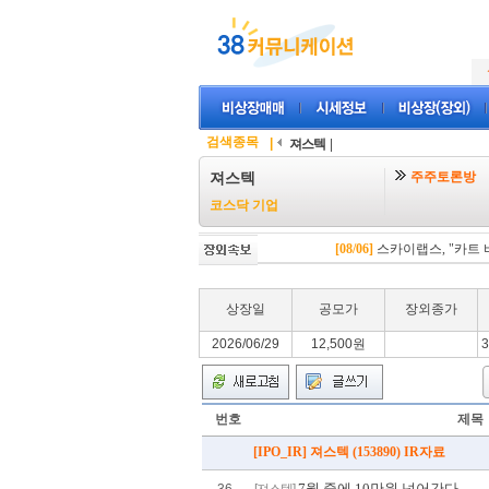
검색종목
|
져스텍
|
주주토론방
져스텍
코스닥 기업
[08/06]
스카이랩스, "카트 비
상장일
공모가
장외종가
2026/06/29
12,500원
3
번호
제목
[IPO_IR] 져스텍 (153890) IR자료
7월 중에 10만원 넘어간다