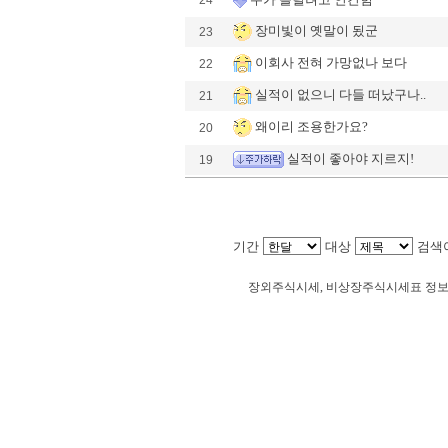
24
장미빛이 옛말이 됬군
23
이회사 전혀 가망없나 보다
22
실적이 없으니 다들 떠났구나..
21
왜이리 조용한가요?
20
실적이 좋아야 지르지!
19
기간
대상
검색
Loadin
장외주식시세, 비상장주식시세표 정
져스텍 주주토론방,져스텍 기업개요,져스텍 현재가
스텍 주당순이익,져스텍 매출,져스텍 상장,투자
시세,선물옵션,주가정보,종목토론,전문가,테마주 
재테크,부동산,창업,카페,주식칼럼,증시브리핑,
뮤니티,매매,주식거래,온라인증권,종목추전 주식,
코스닥,나스닥,거래소,주가지수,미국증시,
넷,KOSDAQ,KOS