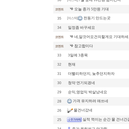
36
[져스텍]
오늘 종가 5만원 기대
코멘트
전동기 만드는곳
[져스텍]
35
일정좀 바꾸세요
34
네,알것어요건의할게요 기대하세
코멘트
참고합미다
코멘트
3일에 3종목
33
현재
32
더빨리하던지, 늦추던지하자
31
청약 연기되겠네
30
순익,영업익 박살났네요
29
가격 유지하려 애쓰네
28
물건너갔네
26
실적 꺽이는 순간 물 건너간겁
25
주가 올릴려고 안간힘