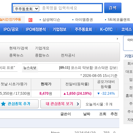
두나무
한국증권금융
엑소코바이오
.
실시간 인기주동
삼성메디슨
아이엠증권
SK에코플랜트
.
루켄테크놀러지
아하
플럼라인생명과
.
두나무
한국증권금융
엑소코바이오
.
삼성메디슨
아이엠증권
SK에코플랜트
.
아
루켄테크놀러지
아하
플럼라인생명과
.
현재가/검색
기업개요
종목뉴스
종합뉴스
전자공시
회
피 프로" 미국 FDA 허가 임상 준비 박차
[09:11]
[08/05]
코스피 약보합·코스닥은 강보합…美 증시
케이앤에스아이앤씨 공모청약 마감날
대표
* 2026-08-05 15시기준
업
공모가대비
첫날 시초가/종가
현재가
전일비(등락률)
등락률
전
5,350원 / 17,530원
8,470
원
▲
1,650 (24.19%)
▼ -32.24%
홈페
주
오늘게시물 : 0 개
주
글쓴이
날짜
조회
추천
자