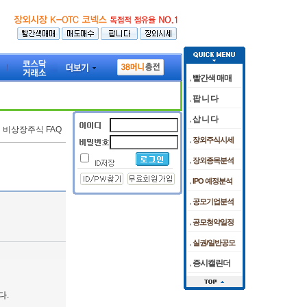
빨간색 매매
팝 니 다
삽 니 다
비상장주식 FAQ
장외주식시세
장외종목분석
IPO 예정분석
공모기업분석
공모청약일정
실권/일반공모
증시캘린더
다.