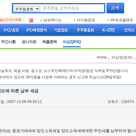
아크로스
두나무
엑소코바이오
.
실시간 인기주동
삼성메디슨
아이엠증권
SK에코플랜트
.
아하
루켄테크놀러지
플럼라인생명과
.
아크로스
두나무
엑소코바이오
.
삼성메디슨
아이엠증권
SK에코플랜트
.
주간시황
공시자료
퇴출종목
비상장FAQ
아하
루켄테크놀러지
플럼라인생명과
.
Home
비상장(장외)
실유포, 욕설 비방, 광고성, 뉴스무단복제(기타저작권)등은 삭제및 IP차단합니다
관여하지 않으며 38직원을 사칭해 거래하는 경우 신고해 주십시오(38법무팀)
매도에 따른 납부 세금
 : 2007-11-08 09:34:11
조회수 : 126474
 판자)는 증권거래세와 양도소득세및 양도소득세에대한 주민세를 납부하게 됩니