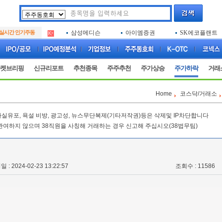
아크로스
두나무
엑소코바이오
.
실시간 인기주동
삼성메디슨
아이엠증권
SK에코플랜트
.
아하
루켄테크놀러지
플럼라인생명과
.
아크로스
두나무
엑소코바이오
.
삼성메디슨
아이엠증권
SK에코플랜트
.
켓브리핑
신규리포트
추천종목
주주추천
주가상승
주가하락
거래
아하
루켄테크놀러지
플럼라인생명과
.
Home
코스닥/거래소
실유포, 욕설 비방, 광고성, 뉴스무단복제(기타저작권)등은 삭제및 IP차단합니다
관여하지 않으며 38직원을 사칭해 거래하는 경우 신고해 주십시오(38법무팀)
 : 2024-02-23 13:22:57
조회수 : 11586