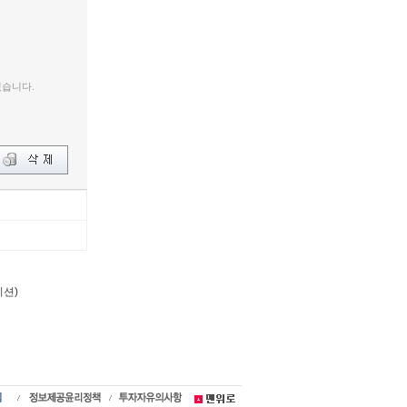
있습니다.
이션)
익,코셈 매출,코셈
,장외주식시세,장외
주,IPO,상장예
시장,코스콤,코넥