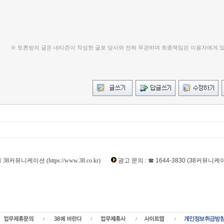
※ 토론방의 글은 네티즌이 작성한 글로 당사와 전혀 무관하며 최종책임은 이용자에게 
[코셈]폭락중,
Loading Time [ 0.02 Sec ] kosnow1
니케이션 (https://www.38.co.kr)
광고 문의 : ☎ 1644-3830 (38커뮤니케
 현재가,코셈 주가,코셈 관련뉴스,코셈 주식,코셈 기업가치,코셈 실적,코셈 주당순이
ck,38,비상장,비상장주식,장외주식,장외시장,소액주주모임,인터넷공모,비상장주식거래
시세,장외주식시장,주주동호회,비상장주식시세,장외주식시황,IPO공모주,인터넷공모
장,공모주청약,장외시황,장외주식시장,비상장사,비상장회사,비상장기업,프리보드,3
SDAQ,KOSPI,삼성sds,장외투자,장외주식사이트,소액주주모임,비상장주식거래사이트