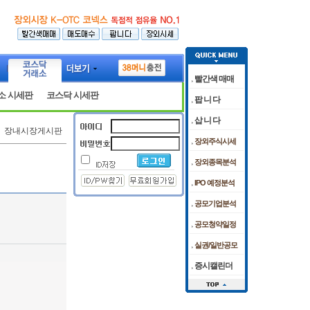
빨간색 매매
소 시세판
코스닥 시세판
팝 니 다
삽 니 다
장내시장게시판
장외주식시세
장외종목분석
IPO 예정분석
공모기업분석
공모청약일정
실권/일반공모
증시캘린더