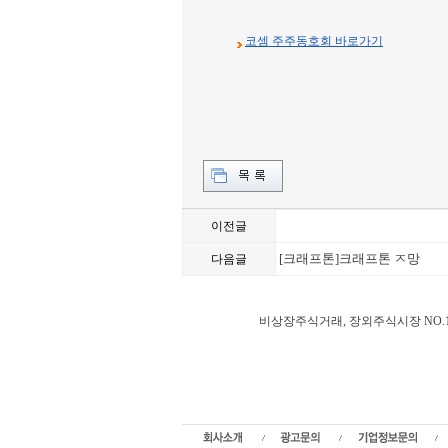
코셈 주주동호회 바로가기
이전글
[크래프톤]크래프톤 ㅈ망
다음글
비상장주식거래, 장외주식시장 NO.1 38커뮤
장내시장게시판,코셈 주주토론방,코셈 기업개요,코셈
상장,38커뮤니케이션,삼팔커뮤니케이션,38sto
주식거래,장외거래,비상장주식매매,비상장시세,장외
정,스팩,공모주,기업공개,공모공모청약일정,신규상
스,KONEX,KOSCOM,팍스넷,제3주식시장,KO