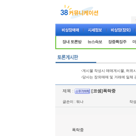
장내 토론방
뉴스속보
장중특징주
마
·
게시물 작성시 매매게시물, 허위사
·
당사는 장외매매 및 거래에 일체 
제목 :
[코셈]폭락중
글쓴이 : 워나
작성일
폭락중