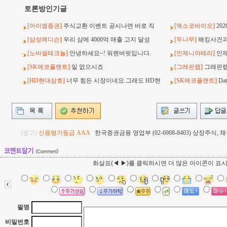
토론방인기글
[아이엠증권]
주식교환 이벤트 공시나면 바로 직
[엑소코바이오]
20
[삼성메디슨]
우리 삼메 4000억 매출 고지 달성
[두나무]
해킹사건과 
[노바셀테크놀]
안녕하세요~! 워렌버핏입니다.
[인제니아테라]
인
[SK에코플랜트]
일 없으시죠
[그래핀랩]
그래핀랩
[HD현대삼호]
너무 힘든 시장이네요.그래도 HD현
[SK에코플랜트]
Da
(광고)
신용평가등급 AAA
한국증권금융 영업부 (02-6908-8403) 상장주식
화살표(◀ ▶)를 클릭하시면 더 많은 아이콘이 표
필명
비밀번호