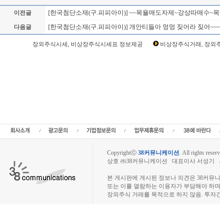
[한국첨단소재(구.피피아이)] ~~목욜매도자제~강상따매수~목욜10
이전글
[한국첨단소재(구.피피아이)] 개안티들아 멍멍 짖어라 짖어~~
다음글
Loading Time [ Sec ] CI062970
장외주식시세, 비상장주식시세표 정보제공
비상장주식거래, 장외주
한국첨단소재(구.피피아이) 주주토론방,한국첨단소재(구.피피아이) 기업개요,한국첨
(구.피피아이) 주가,한국첨단소재(구.피피아이) 관련뉴스,한국첨단소재(구.피피아이)
한국첨단소재(구.피피아이) 실적,한국첨단소재(구.피피아이) 주당순이익,한국첨단소재
아이) 상장,,피피아이투자전략,종목분석,선물옵션,해외증시,주식시세 등 증권정보,
종목토론,전문가,테마주 분석,추천종목,이슈,종목뉴스,차트,시황전략,주식투자,증권 
주식칼럼,증시브리핑,증시분석,주식투자정보,증권투자정보,금융정보,차트분석,증시
라인증권,종목추전 주식,펀드,증시전망,투자포털 사이트,재무분석,주식공모,증시일정
지수,미국증시,일본증시,아시아증시,코넥스,제주식3시장,KONEX,KOSCOM,팍스넷,
주모임,비상장주식거래사이트
Copyrightⓒ
38커뮤니케이션
.
All rights reserv
상호 ㈜38커뮤니케이션 대표이사 서성기 사업자
장외주식시장, 장외주식 시세표, 장외주식매매
본 게시판에 게시된 정보나 의견은 38커뮤
또는 이를 열람하는 이용자가 부담해야 하
장외주식 거래를 목적으로 하지 않음. 투자