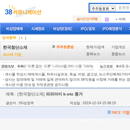
아크로
.
삼성메
.
실시간 인기주동
아하
.
아크로
.
삼성메
.
아하
.
검색종목
|
|
주주토론방
현재가/검색
기업개요
한국첨단소재
종목뉴스
종합뉴스
코스닥 기업
[08/06]
"드론 잡는 드론" 니어스랩, IPO 시동 "2029년 방공망 체계 편입"
[08:57]
코스
[08/0
·
게시물 작성시 매매게시물, 허위사실유포, 욕설, 비방, 광고성, 뉴스무단복제(기타저작
·
당사는 장외매매 및 거래에 일체 관여하지 않으며 38직원을 사칭해 거래를 하는 경
·
게시판 이용 안내 및 저작권관련 공지사항
제목 :
[한국첨단소재]
피피아이 k-otc 종가
글쓴이 : 5G성장주
작성일 : 2019-12-24 15:38:15
NICE 기
Loading Time [ Sec ] CI062970