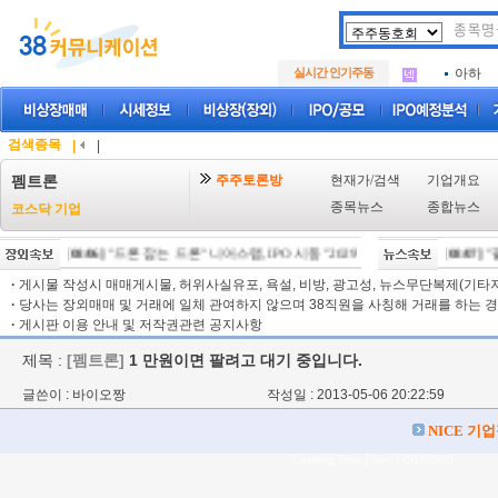
아크로
.
삼성메
.
실시간 인기주동
아하
.
아크로
.
삼성메
.
아하
.
검색종목
|
|
주주토론방
현재가/검색
기업개요
펨트론
종목뉴스
종합뉴스
코스닥 기업
[08/06]
"드론 잡는 드론" 니어스랩, IPO 시동 "2029년 방공망 체계 편입"
[08/07]
"팔
[08
·
게시물 작성시 매매게시물, 허위사실유포, 욕설, 비방, 광고성, 뉴스무단복제(기타저작
·
당사는 장외매매 및 거래에 일체 관여하지 않으며 38직원을 사칭해 거래를 하는 경
·
게시판 이용 안내 및 저작권관련 공지사항
제목 :
[펨트론]
1 만원이면 팔려고 대기 중입니다.
글쓴이 : 바이오짱
작성일 : 2013-05-06 20:22:59
NICE 기
Loading Time [ Sec ] CI168360