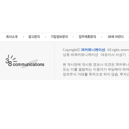
펨트론 주주토론방,펨트론 기업개요,펨트론 현재가,펨트론 주가,펨트론 관련뉴스,펨
트론 주당순이익,펨트론 매출,펨트론 상장,투자전략,종목분석,선물옵션,해외증시,주
세,선물옵션,주가정보,종목토론,전문가,테마주 분석,추천종목,이슈,종목뉴스,차트,
테크,부동산,창업,카페,주식칼럼,증시브리핑,증시분석,주식투자정보,증권투자정보,
니티,매매,주식거래,온라인증권,종목추전 주식,펀드,증시전망,투자포털 사이트,재무
닥,나스닥,거래소,주가지수,미국증시,일본증시,아시아증시,코넥스,제주식3시장,KONEX,
외주식사이트,소액주주모임,비상장주식거래사
Copyrightⓒ
38커뮤니케이션
.
All rights reserv
상호 ㈜38커뮤니케이션 대표이사 서성기 사업자
장외주식시장, 장외주식 시세표, 장외주식매매
본 게시판에 게시된 정보나 의견은 38커뮤
또는 이를 열람하는 이용자가 부담해야 하
장외주식 거래를 목적으로 하지 않음. 투자