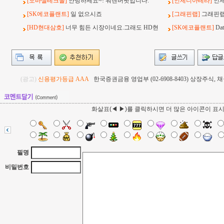
[노바셀테크놀]
안녕하세요~! 워렌버핏입니다.
[인제니아테라]
인
[SK에코플랜트]
일 없으시죠
[그래핀랩]
그래핀랩
[HD현대삼호]
너무 힘든 시장이네요.그래도 HD현
[SK에코플랜트]
Da
(광고)
신용평가등급 AAA
한국증권금융 영업부 (02-6908-8403) 상장주식
화살표(◀ ▶)를 클릭하시면 더 많은 아이콘이 표
필명
비밀번호