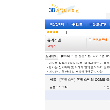
검색종목
|
|
주주토론방
유엑스엔
코넥스
[08/06]
"드론 잡는 드론" 니어스랩, IPO 
·
게시물 작성시 매매게시물, 허위사실유포, 욕설, 
·
당사는 장외매매 및 거래에 일체 관여하지 않으며
·
게시판 이용 안내 및 저작권관련 공지사항
제목 :
[유엑스엔]
유엑스엔의 CGMS 출
글쓴이 : CGM
작성일 