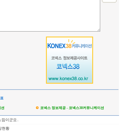
석표
이션
코넥스 정보제공 - 코넥스38커뮤니케이션
느낌이군요..
시장현황