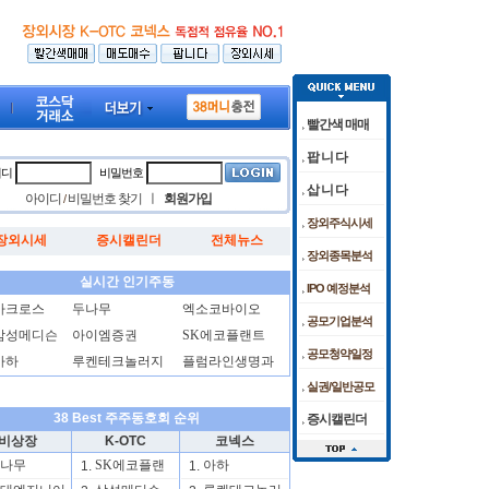
빨간색 매매
팝 니 다
이디
비밀번호
삽 니 다
아이디
비밀번호 찾기
ㅣ
회원가입
/
장외주식시세
장외시세
증시캘린더
전체뉴스
 하락 마감
 임상 준비 박차
[08/07]
[08/05]
코스피, 외인·기관 저가 매수에 6400선 터치… 삼전닉스도 상승
케이앤에스아이앤씨 공모청약 마감날 청약경쟁률
[08/05]
"센서
[08/
장외종목분석
실시간 인기주동
IPO 예정분석
아크로스
두나무
엑소코바이오
공모기업분석
삼성메디슨
아이엠증권
SK에코플랜트
공모청약일정
아하
루켄테크놀러지
플럼라인생명과
실권/일반공모
38 Best 주주동호회 순위
증시캘린더
비상장
K-OTC
코넥스
나무
SK에코플랜
아하
1.
1.