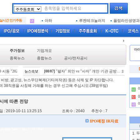
아크로스
두나무
엑소코바이오
.
삼성메디슨
아이엠증권
SK에코플랜트
.
실시간 인기주동
아하
루켄테크놀러지
플럼라인생명과
.
아크로스
두나무
엑소코바이오
.
삼성메디슨
아이엠증권
SK에코플랜트
.
아하
루켄테크놀러지
플럼라인생명과
.
아
주가정보
기업개요
종목뉴스
종합뉴스
공시
/
전자공시
시동 "2029년 방공망 체계 편입"
[08/07]
"팔자" 외인 vs "사자" 개인·기관 공방… 코스피, 0.6%
[08/06]
스카이랩스, "카트 비피 프로" 미국 FDA 허가
비방, 광고성, 뉴스무단복제(기타저작권) 등은 삭제 및 IP 차단합니다.
 38직원을 사칭해 거래를 하는 경우 신고해 주십시오.(38법무팀)
.
.
시에 따른 전망
.
: 2019-10-11 13:25:15
조회수 : 2040 추천수 : 7
IPO예정 IR자료
Loading Time [ Sec ] CI337840
두
1.