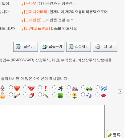
지 달성
[두나무]
해킹사건과 상장관련....
입니다.
[인제니아테라]
인제니아,제2의오름테라퓨텍으로머
[그래핀랩]
그래핀랩 정밀 분석
래도 HD현
[SK에코플랜트]
Data를 믿으세요
부 (02-6908-8403) 상장주식, 채권, 수익증권, 비상장주식 담보대출
를 클릭하시면 더 많은 아이콘이 표시됩니다.