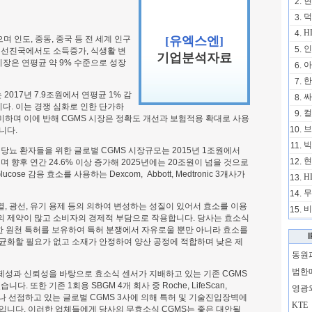
현
2.
덕
3.
H
4.
며 인도, 중동, 중국 등 전 세계 인구
[유엑스엔]
인
5.
 선진국에서도 소득증가, 식생활 변
기업분석자료
시장은 연평균 약 9% 수준으로 성장
아
6.
한
7.
2017년 7.9조원에서 연평균 1% 감
싸
8.
니다. 이는 경쟁 심화로 인한 단가하
컬
9.
하며 이에 반해 CGMS 시장은 정확도 개선과 보험적용 확대로 사용
브
10.
니다.
빅
11.
 당뇨 환자들을 위한 글로벌 CGMS 시장규모는 2015년 1조원에서
현
12.
되며 향후 연간 24.6% 이상 증가해 2025년에는 20조원이 넘을 것으로
se 감응 효소를 사용하는 Dexcom, Abbott, Medtronic 3개사가
H
13.
무
14.
 광선, 유기 용제 등의 의하여 변성하는 성질이 있어서 효소를 이용
비
15.
과정의 제약이 많고 소비자의 경제적 부담으로 작용합니다. 당사는 효소식
반한 원천 특허를 보유하여 특허 분쟁에서 자유로울 뿐만 아니라 효소를
균화할 필요가 없고 소재가 안정하여 양산 공정에 적합하며 낮은 제
동원
범한
제성과 신뢰성을 바탕으로 효소식 센서가 지배하고 있는 기존 CGMS
 또한 기존 1회용 SBGM 4개 회사 중 Roche, LifeScan,
영광
있으나 선점하고 있는 글로벌 CGMS 3사에 의해 특허 및 기술진입장벽에
KTE
정입니다. 이러한 업체들에게 당사의 무효소식 CGMS는 좋은 대안될