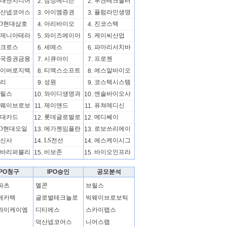
대엔지니어
삼성메디슨
루켄테크놀러
2.
2.
산넵코어스
아이엠증권
플럼라인생명
3.
3.
D현대삼호
아리바이오
진코스텍
4.
4.
제니아테라
와이즈에이아
케이씨산업
5.
5.
크로스
세메스
파마리서치바
6.
6.
국증권금융
시큐아이
프로젠
7.
7.
이버로지텍
티맥스소프트
에스알바이오
8.
8.
리
성원
코스텍시스템
9.
9.
릴스
와이디생명과
엔솔바이오사
10.
10.
웨이브로보
제이앤드
퓨쳐메디신
11.
11.
대카드
롯데글로벌로
메디쎄이
12.
12.
D현대오일
메가젠임플란
로보쓰리에이
13.
13.
신사
LS전선
에스케이시그
14.
14.
바리퍼블리
비보존
바이오인프라
15.
15.
IPO청구
IPO승인
공모분석
파츠
멜콘
브릴스
메카텍
글로벌테크놀로
빅웨이브로보틱
와이케이엠
디티에스
스카이랩스
덕산넵코어스
니어스랩