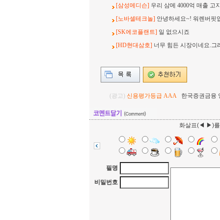
[삼성메디슨]
우리 삼메 4000억 매출 고
[노바셀테크놀]
안녕하세요~! 워렌버핏
[SK에코플랜트]
일 없으시죠
[HD현대삼호]
너무 힘든 시장이네요.그
(광고)
신용평가등급 AAA
한국증권금융 영업
화살표(◀ ▶)
필명
비밀번호