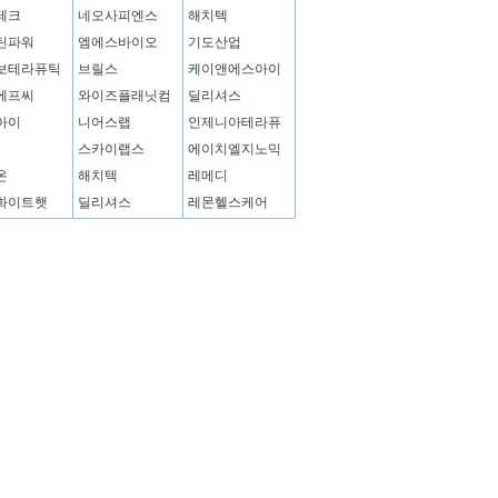
테크
네오사피엔스
해치텍
틴파워
엠에스바이오
기도산업
보테라퓨틱
브릴스
케이앤에스아이
에프씨
와이즈플래닛컴
딜리셔스
아이
니어스랩
인제니아테라퓨
스카이랩스
에이치엘지노믹
온
해치텍
레메디
화이트햇
딜리셔스
레몬헬스케어