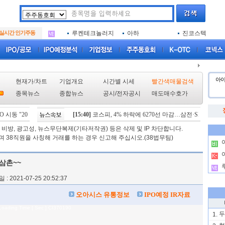
아크로스
두나무
한국증권금융
.
아이엠증권
삼성메디슨
SK에코플랜트
.
실시간 인기주동
루켄테크놀러지
아하
진코스텍
.
아크로스
두나무
한국증권금융
.
아이엠증권
삼성메디슨
SK에코플랜트
.
루켄테크놀러지
아하
진코스텍
.
아
현재가/차트
기업개요
시간별 시세
빨간색매물검색
종목뉴스
종합뉴스
공시
/
전자공시
매도매수호가
 시동 "2029년 방공망 체계 편입"
[15:40]
코스피, 4% 하락에 6270선 마감…삼전·SK하닉 '와르르
[08/06]
스카이랩스, "카트 비피 프로" 미국 FDA 허가
비방, 광고성, 뉴스무단복제(기타저작권) 등은 삭제 및 IP 차단합니다.
 38직원을 사칭해 거래를 하는 경우 신고해 주십시오.(38법무팀)
.
.
삼촌~~
.
: 2021-07-25 20:52:37
오아시스 유통정보
IPO예정 IR자료
Loading Time [ Sec ] CI370190
두
1.