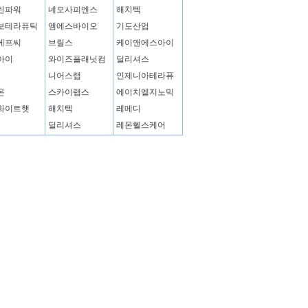
틴파워
네오사피엔스
해치텍
보테라퓨틱
엠에스바이오
기도산업
에프씨
브릴스
케이앤에스아이
아이
와이즈플래닛컴
딜리셔스
니어스랩
인제니아테라퓨
온
스카이랩스
에이치엘지노믹
화이트햇
해치텍
레메디
딜리셔스
레몬헬스케어