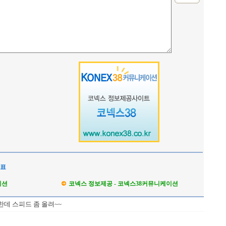
석표
이션
코넥스 정보제공 - 코넥스38커뮤니케이션
한데 스피드 좀 올려~~