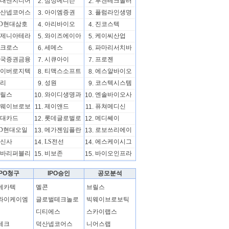
대엔지니어
삼성메디슨
루켄테크놀러
2.
2.
산넵코어스
아이엠증권
플럼라인생명
3.
3.
D현대삼호
아리바이오
진코스텍
4.
4.
제니아테라
와이즈에이아
케이씨산업
5.
5.
크로스
세메스
파마리서치바
6.
6.
국증권금융
시큐아이
프로젠
7.
7.
이버로지텍
티맥스소프트
에스알바이오
8.
8.
리
성원
코스텍시스템
9.
9.
릴스
와이디생명과
엔솔바이오사
10.
10.
웨이브로보
제이앤드
퓨쳐메디신
11.
11.
대카드
롯데글로벌로
메디쎄이
12.
12.
D현대오일
메가젠임플란
로보쓰리에이
13.
13.
신사
LS전선
에스케이시그
14.
14.
바리퍼블리
비보존
바이오인프라
15.
15.
IPO청구
IPO승인
공모분석
메카텍
멜콘
브릴스
와이케이엠
글로벌테크놀로
빅웨이브로보틱
디티에스
스카이랩스
테크
덕산넵코어스
니어스랩