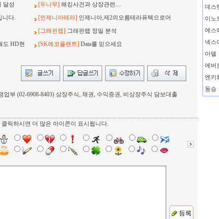
지 달성
[두나무]
해킹사건과 상장관련....
데스
입니다.
[인제니아테라]
인제니아,제2의오름테라퓨텍으로머
이노
에스
[그래핀랩]
그래핀랩 정밀 분석
넥스
래도 HD현
[SK에코플랜트]
Data를 믿으세요
아델
에버
엔키
동승
부 (02-6908-8403) 상장주식, 채권, 수익증권, 비상장주식 담보대출
를 클릭하시면 더 많은 아이콘이 표시됩니다.