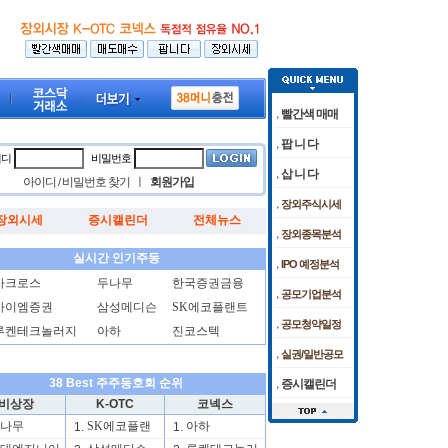
빨간색 매매
팝 니 다
이디
비밀번호
삽 니 다
아이디
비밀번호 찾기
ㅣ
회원가입
/
장외주식시세
장외시세
증시캘린더
전체뉴스
' 각각 6%·10%대 급락
 임상 준비 박차
[08/05]
케이앤에스아이앤씨 공모청약 마감날 청약경쟁률
[09:11]
코스피 약보합·코스닥은 강보합…美 증시 혼조 마감 
[08/05]
"센
장외종목분석
실시간 인기주동
IPO 예정분석
아크로스
두나무
한국증권금융
공모기업분석
아이엠증권
삼성메디슨
SK에코플랜트
공모청약일정
루켄테크놀러지
아하
진코스텍
실권/일반공모
38 Best 주주동호회 순위
증시캘린더
비상장
K-OTC
코넥스
나무
SK에코플랜
아하
1.
1.