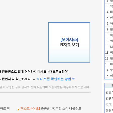
현
2.
덕
3.
H
4.
인
5.
아
6.
한
7.
싸
8.
[오아시스]
컬
9.
IR자료 보기
브
10.
빅
11.
현
12.
H
13.
무
14.
 전화번호로 절대 연락하지 마세요!!(대포폰or위험)
비
15.
※ 대포폰 확인하는 방법 ☞
포폰인지 꼭 확인하세요!
→
즌이 작성한 글로 당사와 전혀 무관하며 최종책임은 이용자에게 있습니다.
범한
영광
KTE
바로 직
[엑소코바이오]
2026년 IPO추진 소식 나올수도
유림