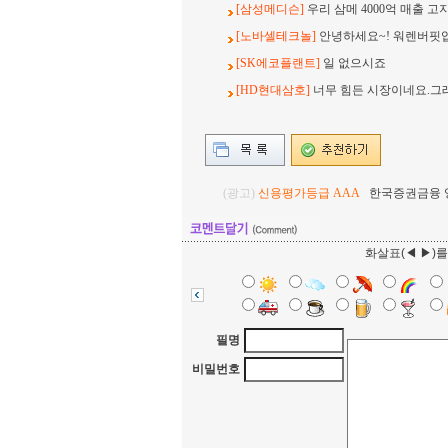
[삼성메디슨]
우리 삼메 4000억 매출 고
[노바셀테크놀]
안녕하세요~! 워렌버핏
[SK에코플랜트]
일 없으시죠
[HD현대삼호]
너무 힘든 시장이네요.그
(광고)
신용평가등급 AAA
한국증권금융 영업
화살표(◀ ▶)
필명
비밀번호