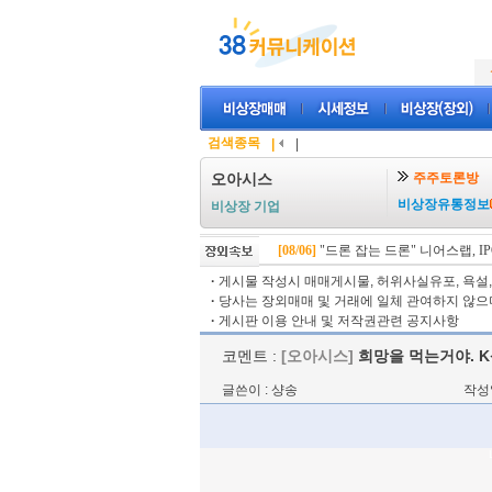
검색종목
|
|
주주토론방
오아시스
비상장유통정보
비상장 기업
[08/06]
"드론 잡는 드론" 니어스랩, IPO
·
게시물 작성시 매매게시물, 허위사실유포, 욕설, 
·
당사는 장외매매 및 거래에 일체 관여하지 않으며
·
게시판 이용 안내 및 저작권관련 공지사항
코멘트 :
[오아시스]
희망을 먹는거야. K
글쓴이 : 샹송
작성일 