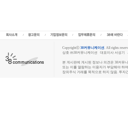
노팀 주당순이익,나노팀 매출,나노팀 상장,투자전략,종목분석,선물옵션,해외증시,주
세,선물옵션,주가정보,종목토론,전문가,테마주 분석,추천종목,이슈,종목뉴스,차트,
테크,부동산,창업,카페,주식칼럼,증시브리핑,증시분석,주식투자정보,증권투자정보,
니티,매매,주식거래,온라인증권,종목추전 주식,펀드,증시전망,투자포털 사이트,재무
닥,나스닥,거래소,주가지수,미국증시,일본증시,아시아증시,코넥스,제주식3시장,KONEX,
외주식사이트,소액주주모임,비상장주식거래사
Copyrightⓒ
38커뮤니케이션
.
All rights reserv
상호 ㈜38커뮤니케이션 대표이사 서성기 사업자
장외주식시장, 장외주식 시세표, 장외주식매매
본 게시판에 게시된 정보나 의견은 38커뮤
또는 이를 열람하는 이용자가 부담해야 하
장외주식 거래를 목적으로 하지 않음. 투자