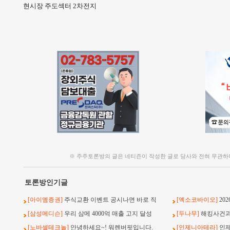
현시장 주도섹터 2차전지
※ 주주토론방의 글은 네티즌이 작성한 글로 당사와 전혀 무관하
토론방인기글
[아이엠증권]
주식교환 이벤트 공시나면 바로 직
[엑소코바이오]
20
[삼성메디슨]
우리 삼메 4000억 매출 고지 달성
[두나무]
해킹사건과 
[노바셀테크놀]
안녕하세요~! 워렌버핏입니다.
[인제니아테라]
인