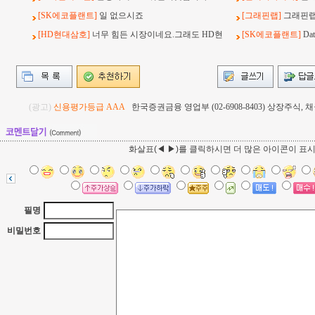
[SK에코플랜트]
일 없으시죠
[그래핀랩]
그래핀랩
[HD현대삼호]
너무 힘든 시장이네요.그래도 HD현
[SK에코플랜트]
Da
(광고)
신용평가등급 AAA
한국증권금융 영업부 (02-6908-8403) 상장주식
화살표(◀ ▶)를 클릭하시면 더 많은 아이콘이 표
필명
비밀번호