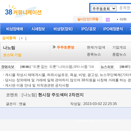
아크로
.
삼성메
.
실시간 인기주동
아하
.
아크로
.
삼성메
.
아하
.
검색종목
|
|
주주토론방
현재가/검색
기업개요
나노팀
종목뉴스
종합뉴스
코스닥 기업
[08/06]
"드론 잡는 드론" 니어스랩, IPO 시동 "2029년 방공망 체계 편입"
[08/07]
"
[
·
게시물 작성시 매매게시물, 허위사실유포, 욕설, 비방, 광고성, 뉴스무단복제(기타저작
·
당사는 장외매매 및 거래에 일체 관여하지 않으며 38직원을 사칭해 거래를 하는 경
·
게시판 이용 안내 및 저작권관련 공지사항
코멘트 :
[나노팀]
현시장 주도섹터 2차전지
글쓴이 : 엔솔
작성일 : 2023-03-02 22:25:35
Loading Time [ Sec ] CI417010